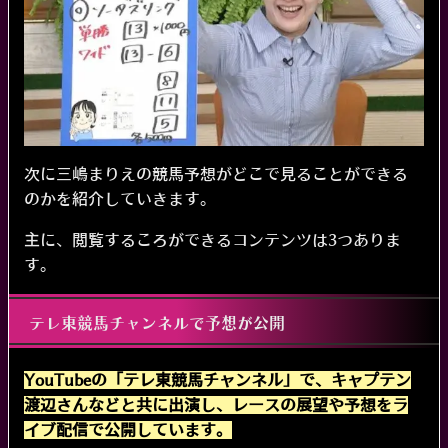
次に三嶋まりえの競馬予想がどこで見ることができる
のかを紹介していきます。
主に、閲覧するころができるコンテンツは3つありま
す。
テレ東競馬チャンネルで予想が公開
YouTubeの「テレ東競馬チャンネル」で、キャプテン
渡辺さんなどと共に出演し、レースの展望や予想をラ
イブ配信で公開しています。