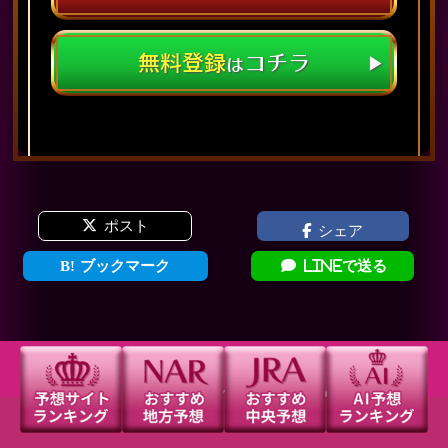
無料登録
コチラ
は
ポスト
シェア
ブックマーク
LINEで送る