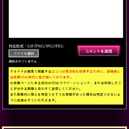
〇2 ラベルセーヌ
▲7 リアライズルミナス
2026/04/26
☆3 サムシングスイート
1着的中
フローラS
△8 ゴバド
△11 ファムクラジューズ
△12 スタニングレディ
△13 エンネ
◎10 ウォーターリヒト
〇7 ベラジオボンド
対応形式：GIF/PNG/JPG/JPEG
▲2 オフトレイル
△1 ドラゴンブースト
ファイル選択
2026/04/26
△8 シャンパンカラー
不的中
マイラーズC
△9 アドマイヤズーム
選択されていません
△12 ファーヴェント
△17 エルトンバローズ
※オトナの競馬で掲載する
口コミの信憑性を担保するために、投稿者に
△18 ランスオブカオス
は会員IDの添付に協力頂いております。
の会員ページにある自分のIDのスクリーンショット、または利用したこ
◎7 タイダルロック
〇4 ブラックオリンピア
とが分かる画像と合わせて送信してください。
▲15 ノーブルサヴェージ
また画像内に個人を特定できそうな情報があった場合は特定できないよ
2026/04/25
☆16 ゴーイントゥスカイ
複勝的中
うに処理させていただきます。
青葉賞
△6 テルヒコウ
△8 ラストスマイル
△11 ノチェセラーダ
△17 シャドウマスター
◎11 ドンアミティエ