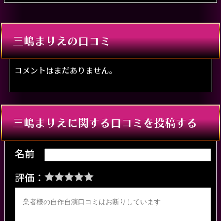
◎11 オルフセン
〇10 エーデルゼーレ
▲8 ボンドマティーニ
2026/05/03
☆7 ヴィサージュ
不的中
三嶋まりえの口コミ
プリンシパルS
△3 トーセンブリラーレ
△4 ヘイジュード
△5 ウィロークリーク
△13 ジャスティンシカゴ
コメントはまだありません。
◎18 ヤブサメ
〇13 ファンダム
▲16 ワールズエンド
☆14 マイネルチケット
2026/05/02
△2 ダノンセンチュリー
不的中
京王杯SC
△3 カンチェンジュンガ
三嶋まりえに関する口コミを投稿する
△6 セフィロ
△10 キープカルム
△17 ダノンマッキンリー
名前
◎4 シルバーレシオ
〇11 メルカントゥール
▲9 ソルチェリア
2026/05/02
評価：
☆3 ガウラディスコ
1着的中
ユニコーンS
△2 ケイアイアギト
△5 コロナドブリッジ
△10 セイントエルモズ
◎5 ラフターラインズ