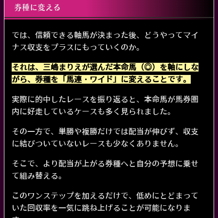
券種に変える
△12 サイモンザナドゥ
△13 チュウワクリスエス
△15 ナルカミ
では、信頼できる軸馬が決まった後、どうやってマイ
◎3 ドンインザムード
ナス収支をプラスにもっていくのか。
〇16 ワイワイレジェンド
▲1 ストレングス
2026/05/23
☆14 ペイシャケイプ
1着的中
それは、三嶋まりえが選んだ本命馬（◎）を軸にしな
欅S
△2 フェルヴェンテ
△6 シンバーシア
がら、券種を「馬連・ワイド」に変えることです。
△9 ノーブルロジャー
△15 スマートサニー
実際に的中したレースを振り返ると、本命馬が馬券圏
◎12 エンブロイダリー
内に好走しているケースも多く見られました。
〇16 ニシノティアモ
▲9 ココナッツブラウン
☆11 ボンドガール
その一方で、単勝や複勝だけでは配当が伸びず、収支
2026/05/17
△4 エリカエクスプレス
1着的中
ヴィクトリアマイル
に結びついていないレースも少なくありません。
△6 ラヴァンダ
△7 クイーンズウォーク
△8 カムニャック
そこで、より配当が上がる券種へと自分の予想に乗せ
△17 パラディレーヌ
て組み替える。
◎1 インユアパレス
〇13 ジャスティンアース
このワンステップを加えるだけで、低めにとどまって
▲4 タガノミスト
2026/05/17
☆11 ベルジュロネット
いた回収率を一気に跳ね上げることが可能になりま
複勝的中
栗東S
△2 ゲッティヴィラ