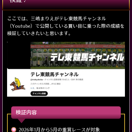
ここでは、三嶋まりえがテレ東競馬チャンネル
（Youtube）で公開している買い目に乗った際の成績を
検証していきたいと思います。
検証内容
2026年1月から5月の重賞レースが対象