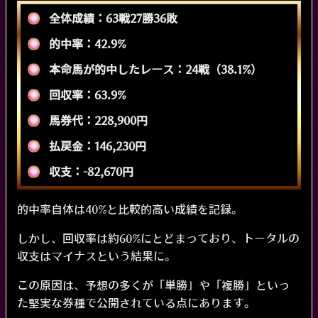
全的中
北九州記念
△2.ジェニファー
全体成績：63戦27勝36敗
△4.アンクルクロス
△8.アメリカンビキニ
△13.イツモニコニコ
的中率：42.9%
◎14.フィーリウス
本命馬が的中したレース：24戦（38.1%）
〇15.デビットバローズ
▲12.エコロディノス
回収率：63.9%
2026/06/28
△8.ケイアイセナ
不的中
函館記念
△4.マジックサンズ
△5.イガッチ
馬券代：228,900円
△6.サンストックトン
△11.ジュタ
払戻金：146,230円
◎13.サノノグレーター
収支：-82,670円
〇12.ローベルクランツ
▲6.コルテオソレイユ
☆9.キンググローリー
2026/06/28
△1.ルージュボヤージュ
1.2着的中
的中率自体は40%と比較的高い成績を記録。
ラジオNIKKEI賞
△3.ジーネキング
△8.ディールメーカー
しかし、回収率は約60%にとどまっており、トータルの
△11.コロナドブリッジ
△14.スカイスプレンダー
収支はマイナスという結果に。
◎11.エコロアルバ
この原因は、予想の多くが「単勝」や「複勝」といっ
〇5.ファーヴェント
▲7.キープカルム
た堅実な券種で公開されている点にあります。
2026/06/21
☆14.ミニトランザット
全的中
しらさぎS
△8.サイルーン