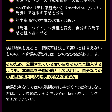
美浦トレセン発の「現場取材」の東スポ記者
△13 シンフォーエバー
YouTube（テレ東競馬ch）やnetkeiba（ウマい
◎1 アーレムアレス
馬券）で週末の予想を公開
〇15 ベレシート
▲16 アクセス
的中率36%の本命馬の精度は高い
2026/05/09
☆10 サヴォアフェール
不的中
京都新聞杯
△2 エムズビギン
「馬連・ワイド」へ券種を変え、自分の穴馬予
△6 ラディアントスター
想と組み合わせる
△8 バドリナート
△9 カフジエメンタール
◎4 カラマティアノス
検証結果を見ると、回収率は決して高いとは言えない
〇17 レガーロデルシエロ
ものの、本命馬の選定には一定の安定感があります。
▲14 サクラファレル
☆5 ジュンブロッサム
2026/05/09
△2 サブマリーナ
不的中
エプソムC
そのため、公開されている買い目をそのまま購入する
△8 シルトホルン
△9 マテンロウレオ
よりも、本命馬を予想の軸として活用し、自分なりの
△11 トロヴァトーレ
買い目に落とし込む使い方がおすすめ。
△16 ステレンボッシュ
◎7 クロワデュノール
競馬記者ならではの現場取材に基づく予想が気になる
〇3 アドマイヤテラ
方は、テレ東競馬チャンネルやnetkeibaをチェックし
▲12 ヘデントール
2026/05/03
△1 ヴェルミセル
1着的中
天皇賞(春)
てみてください。
△4 アクアヴァーナル
△11 タガノデュード
△14 ホーエリート