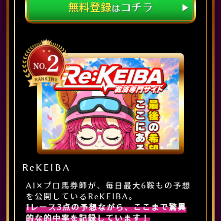
〇6 フクノブルーレイク
無料登録
コチラ
は
▲13 トーアライデン
2026/04/05
△1 シャドウメテオ
不的中
美浦S
△2 ルクスビッグスター
△3 ドゥカート
△9 マイネルニコラス
◎7 タイムトゥヘヴン
〇15 シリウスコルト
▲1 ゾンニッヒ
☆13 イミグラントソング
2026/04/04
△6 マテンロウオリオン
不的中
ダービー卿CT
△8 ファーヴェント
△10 ケイアイセナ
△11 スズハローム
△16 サイルーン
◎8 アンドゥーリル
〇10 バルセシート
2026/04/04
▲3 リゾートアイランド
チャーチル
☆6 サンダーストラック
不的中
ダウンズC
△5 シーミハットク
ReKEIBA
△7 サトノセプター
△14 アスクイキゴミ
AI✕プロ馬券師が、毎日最大6鞍もの予想
を公開しているReKEIBA。
◎13 ナムラクレア
〇3 エーティーマクフィ
1レース3点の予想ながら、ここまで驚異
▲10 ママコチャ
的な的中率を記録しています！
☆9 サトノレーヴ