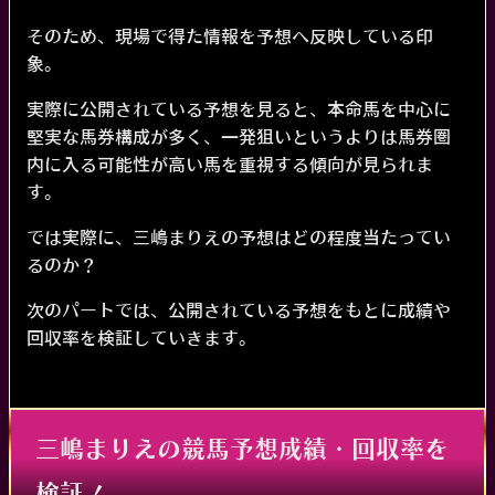
そのため、現場で得た情報を予想へ反映している印
象。
実際に公開されている予想を見ると、本命馬を中心に
堅実な馬券構成が多く、一発狙いというよりは馬券圏
内に入る可能性が高い馬を重視する傾向が見られま
す。
では実際に、三嶋まりえの予想はどの程度当たってい
るのか？
次のパートでは、公開されている予想をもとに成績や
回収率を検証していきます。
三嶋まりえの競馬予想成績・回収率を
検証！