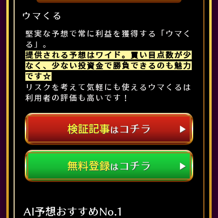
△10 ラスティングスノー
△12 トワニ
ウマくる
△13 デアヴェローチェ
堅実な予想で常に利益を獲得する「ウマく
◎12 アランカール
る」。
〇13 タイセイボーグ
▲4 スマートプリエール
提供される予想はワイド。買い目点数が少
2026/03/01
☆14 ナムラコスモス
複勝的中
なく、少ない投資金で勝負できるのも魅力
チューリップ賞
△1 エレガンスアスク
△5 ソルパッサーレ
です☆
△9 ホワイトオーキッド
リスクを考えて気軽にも使えるウマくるは
△10 コニーアイランド
利用者の評価も高いです！
◎16 タガノデュード
〇13 ガイアメンテ
▲9 ナムラエイハブ
検証記事
コチラ
は
☆14 エラトー
2026/02/22
△1 マテンロウオリオン
1着的中
小倉大賞典
△2 ビーアストニッシド
△7 シルトホルン
△10 ケイアイセナ
無料登録
コチラ
は
△12 センツブラッド
◎6 エリキング
〇8 シェイクユアハート
▲1 ヘデントール
2026/02/15
☆12 ジューンテイク
複勝的中
京都記念
AI予想おすすめNo.1
△2 ヨーホーレイク