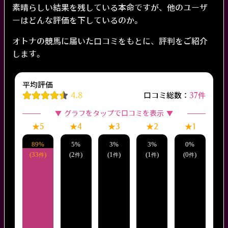
素晴らしい結果を残している本命ですが、他のユーザ
ーはどんな評価を下しているのか。
オトナの競馬に届いた口コミをもとに、評判をご紹介
します。
平均評価
4.8
口コミ総数：
37件
グラフをタップで口コミを表示
▼
▼
★5
★4
★3
★2
★1
89%
5%
3%
3%
0%
(33
)
(2
)
(1
)
(1
)
(0
)
件
件
件
件
件