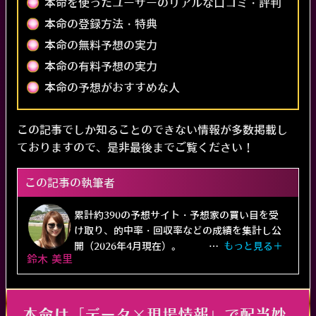
本命を使ったユーザーのリアルな口コミ・評判
本命の登録方法・特典
本命の無料予想の実力
本命の有料予想の実力
本命の予想がおすすめな人
この記事でしか知ることのできない情報が多数掲載し
ておりますので、是非最後までご覧ください！
この記事の執筆者
累計約390の予想サイト・予想家の買い目を受
け取り、的中率・回収率などの成績を集計し公
開（2026年4月現在）。
…
鈴木 美里
特に無料予想に重きを置いており、検証数は業
界でも有数の規模です！（当サイト調べ）
検証は「提示された買い目どおりに購入、結果
を記録・集計する」運用を基本とし、内容は検
本命は「データ×現場情報」で配当妙