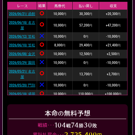
レース
結果
馬券代
払い戻し
収支
2026/06/21/ 函館
10,000
30,300
+20,300
円
円
円
2026/06/18/ 名古
10,000
57,200
+47,200
円
円
円
屋
2026/06/12/ 笠松
10,000
0
-10,000
円
円
円
2026/06/10/ 笠松
8,000
29,400
+21,400
円
円
円
2026/06/08/ 金沢
10,000
12,500
+2,500
円
円
円
2026/05/29/ 園田
10,000
0
-10,000
円
円
円
2026/05/21/ 名古
10,000
13,700
+3,700
円
円
円
屋
2026/05/20/ 門別
10,000
0
-10,000
円
円
円
2026/05/18/ 盛岡
10,000
110,000
+100,000
円
円
円
2026/05/16/ 新潟
10,000
44,400
+34,400
円
円
円
2026/05/14/ 笠松
10,000
118,900
+108,900
本命
円
無料予想
円
円
の
2026/05/12/ 金沢
10,000
17,400
+7,400
円
円
円
104
74
30
戦績･･･
戦
勝
敗
2026/05/11/ 川崎
10,000
0
-10,000
円
円
円
2,725,400
累計払戻金･･･