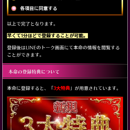
各項目に同意する
以上で完了となります。
早くて1分ほどで登録することが可能。
登録後はLINEのトーク画面にて本命の情報を閲覧する
ことができます。
本命の登録特典について
本命に登録すると、「
3大特典
」が用意されています。