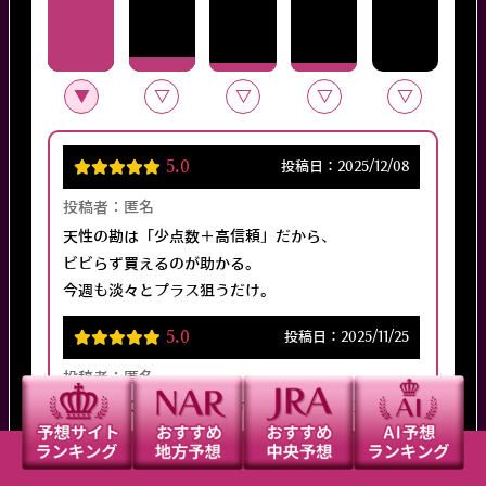
5.0
投稿日：2025/12/08
投稿者：匿名
天性の勘は「少点数＋高信頼」だから、
ビビらず買えるのが助かる。
今週も淡々とプラス狙うだけ。
5.0
投稿日：2025/11/25
投稿者：匿名
週末だけでなく日々の地方競馬でもチャンスがあり
ますね。
匠が安定感一番高い気がします。