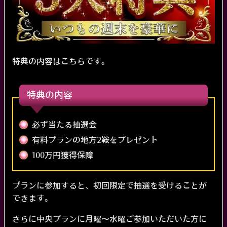
特典の内容はこちらです。
特典の内容
必ず当たる抽選会
有料プランの地方2鞍をプレゼント
100万円獲得保障
プランに参加すると、初回限定で抽選を受けることが
できます。
さらに中央プランに月曜〜水曜ご参加いただいた方に