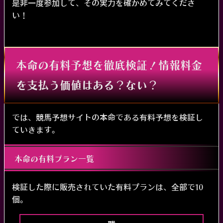
是非一度参加して、その実力を確かめてみてくださ
2026/04/04/ 阪神
8,000
17,200
+9,200
円
円
円
い！
2026/04/03/ 笠松
8,000
9,100
+1,100
円
円
円
2026/04/02/ 笠松
8,000
81,400
+73,400
円
円
円
2026/04/01/ 園田
10,000
0
-10,000
円
円
円
本命の有料予想を徹底検証！情報料金
2026/03/30/ 水沢
10,000
0
-10,000
円
円
円
を支払う価値はある？ない？
2026/03/29/ 阪神
10,000
71,700
+61,700
円
円
円
2026/03/28/ 中京
8,000
0
-8,000
円
円
円
2026/03/24/ 金沢
8,000
0
-8,000
円
円
円
では、競馬予想サイトの本命である有料予想を検証し
2026/03/22/ 中京
10,000
67,300
+57,300
円
円
円
ていきます。
2026/03/21/ 中山
8,000
0
-8,000
円
円
円
2026/03/20/ 笠松
10,000
26,800
+16,800
円
円
円
本命の有料プラン一覧
2026/03/19/ 園田
10,000
6,100
-3,900
円
円
円
2026/03/16/ 金沢
8,000
0
-8,000
検証した際に販売されていた有料プランは、全部で10
円
円
円
個。
2026/03/12/ 船橋
8,000
10,900
+2,900
円
円
円
2026/03/11/ 金沢
10,000
23,600
+13,600
円
円
円