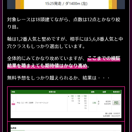
2025/08/09/ 新潟
10,000
183,200
+173,200
円
円
円
対象レースは18頭建てながら、点数は12点とかなり絞
り目。
軸は1,2番人気と堅めですが、相手には5,6,8番人気と中
穴クラスもしっかり選出しています。
全体的にみてかなり攻めていますが、
ここまでの検証
結果を踏まえても期待値はかなり高め
。
無料予想をしっかり超えられるか、結果は・・・