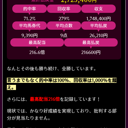
円
2026/05/10/ 東京
10,000
75,800
+65,800
円
円
円
的中率
回収率
収支
2026/05/09/ 京都
10,000
17,800
+7,800
円
円
円
71.2%
279%
1,748,400円
2026/05/06/ 盛岡
10,000
0
-10,000
円
円
円
平均馬券代
平均点数
平均払戻
2026/05/02/ 東京
12,000
12,100
+100
円
円
円
9,390円
9点
26,210円
2026/04/30/ 笠松
8,000
0
-8,000
円
円
円
最高配当
最高払戻
2026/04/28/ 水沢
10,000
10,200
+200
円
円
円
216.6倍
216600円
2026/04/23/ 浦和
10,000
24,100
+14,100
円
円
円
2026/04/21/ 金沢
10,000
0
-10,000
円
円
円
なんとその後も勝ち続け、全勝しています。
2026/04/18/ 阪神
10,000
30,200
+20,200
円
円
円
2026/04/17/ 笠松
10,000
51,100
+41,100
円
円
円
言うまでもなく的中率は100％、回収率は1,000％を超
2026/04/12/ 阪神
10,000
24,300
+14,300
円
円
円
え。
2026/04/10/ 川崎
10,000
0
-10,000
円
円
円
さらには、
最高配当216倍
を記録しています！
2026/04/08/ 園田
10,000
18,400
+8,400
円
円
円
2026/04/07/ 水沢
10,000
11,200
+1,200
現状では、かなり好成績を実現しており、批判する部
円
円
円
分が見当たりません。
2026/04/06/ 川崎
10,000
14,900
+4,900
円
円
円
2026/04/05/ 阪神
8,000
0
-8,000
円
円
円