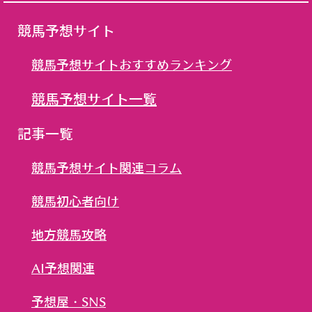
競馬予想サイト
競馬予想サイトおすすめランキング
競馬予想サイト一覧
記事一覧
競馬予想サイト関連コラム
競馬初心者向け
地方競馬攻略
AI予想関連
予想屋・SNS