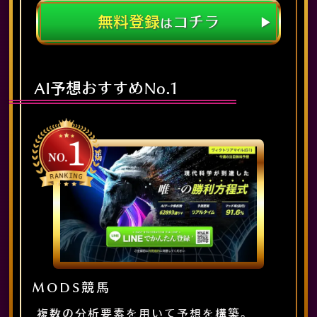
無料登録
コチラ
は
AI予想おすすめNo.1
MODS競馬
複数の分析要素を用いて予想を構築。