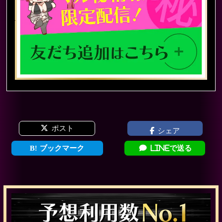
ポスト
シェア
ブックマーク
LINEで送る