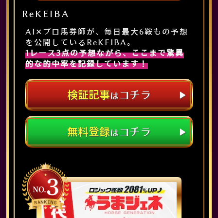
ReKEIBA
AI✕プロ馬券師が、毎日最大6鞍もの予想
を公開しているReKEIBA。
1レース3点の予想ながら、ここまで驚異
的な的中率を記録しています！
検証記事
コチラ
は
無料登録
コチラ
は