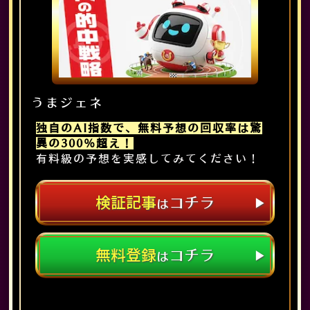
うまジェネ
独自のAI指数で、無料予想の回収率は驚
異の300％超え！
有料級の予想を実感してみてください！
検証記事
コチラ
は
無料登録
コチラ
は