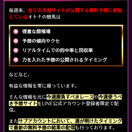
毎週末、
全ての予想サイトが公開する無料予想に参加
している
オトナの競馬は
得意な開催場
予想の傾向やクセ
リアルタイムでの的中率と回収率
力を入れた予想の公開されるタイミング
などなど。
有益な情報を常に握っています。
そんな情報を元に
今週勝負すべきレース
や
今週使うべ
き予想サイト
をLINE公式アカウント登録者限定で配
信。
また
サブアカウントにおいて、
週が明けたタイミング
で最新の無料予想の結果の配信
も行っております。