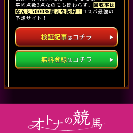
平均点数3点なのにも関わらず、
回収率は
なんと5000％超えを記録！
コスパ最強の
予想サイト！
検証記事
コチラ
は
無料登録
コチラ
は