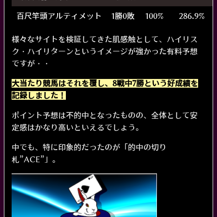
情報
2025/02/19/ 高知
28,800
0
-28,800
円
円
円
26,600円
馬券代
20,000円
料金
百尺竿頭アルティメット
1勝0敗
100%
286.9%
2025/02/19/ 大井
24,000
52,600
+28,600
円
円
円
的中!
収支
+66,400
円
2025/02/18/ 高知
30,000
148,150
+118,150
円
円
円
様々なサイトを検証してきた肌感触として、ハイリス
2025/02/18/ 姫路
24,000
0
-24,000
円
円
円
ク・ハイリターンというイメージが強かった有料予想
2025/02/15/ 東京
27,000
0
-27,000
円
円
円
的中の切り札/ACE
ですが・・
2025/02/14/ 船橋
30,000
143,850
+113,850
円
円
円
三連単
大当たり競馬はそれを覆し、8戦中7勝という好成績を
2025/02/13/ 姫路
24,000
0
-24,000
円
円
円
7
記録しました！
2025/02/12/ 高知
30,000
71,400
+41,400
2025/07/24
円
円
円
-
対象
結果
園田6R
5
ポイント予想は不的中となったものの、全体として安
2025/02/12/ 高知
26,000
26,000
+0
円
円
円
-
定感はかなり高いといえるでしょう。
2025/02/09/ 東京
24,000
102,150
+78,150
円
円
円
9
2025/02/08/ 東京
24,000
0
-24,000
情報
円
円
円
中でも、特に印象的だったのが「的中の切り
26,600円
馬券代
20,000円
料金
2025/02/07/ 姫路
24,000
53,800
+29,800
札”ACE”」。
円
円
円
的中!
収支
+460,000
円
2025/02/07/ 笠松
24,000
0
-24,000
円
円
円
2025/02/05/ 姫路
24,000
0
-24,000
円
円
円
2025/02/04/ 笠松
24,000
93,900
+69,900
円
円
円
的中の切り札/ACE
2025/02/01/ 東京
22,000
0
-22,000
円
円
円