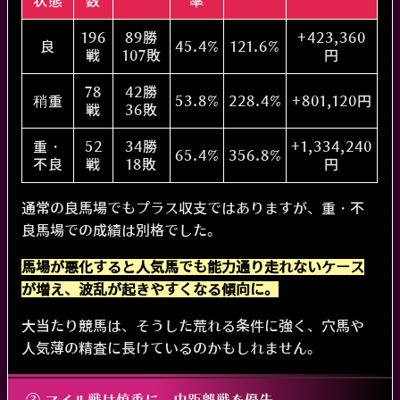
状態
数
率
2025/09/25/ 笠松
18,000
0
-18,000
円
円
円
2025/09/13/ 阪神
24,000
92,800
+68,800
円
円
円
196
89勝
+423,360
良
45.4%
121.6%
2025/09/13/ 中山
24,000
31,800
+7,800
戦
107敗
円
円
円
円
2025/09/07/ 阪神
24,000
0
-24,000
円
円
円
78
42勝
稍重
53.8%
228.4%
+801,120円
2025/08/30/ 札幌
24,000
38,950
+14,950
円
円
円
戦
36敗
2025/08/27/ 笠松
24,000
0
-24,000
円
円
円
重・
52
34勝
+1,334,240
65.4%
356.8%
2025/08/24/ 新潟
28,000
72,030
+44,030
円
円
円
不良
戦
18敗
円
2025/08/23/ 札幌
30,000
148,250
+118,250
円
円
円
通常の良馬場でもプラス収支ではありますが、重・不
2025/08/22/ 園田
24,000
90,000
+66,000
円
円
円
良馬場での成績は別格でした。
2025/08/21/ 園田
24,000
584,900
+560,900
円
円
円
2025/08/21/ 名古
馬場が悪化すると人気馬でも能力通り走れないケース
24,000
38,800
+14,800
円
円
円
屋
が増え、波乱が起きやすくなる傾向に。
2025/08/20/ 門別
24,000
36,900
+12,900
円
円
円
大当たり競馬は、そうした荒れる条件に強く、穴馬や
2025/08/19/ 盛岡
24,000
107,300
+83,300
円
円
円
人気薄の精査に長けているのかもしれません。
2025/08/15/ 笠松
24,000
0
-24,000
円
円
円
2025/08/14/ 笠松
24,000
110,000
+86,000
円
円
円