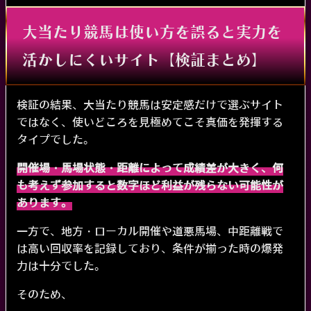
大当たり競馬は使い方を誤ると実力を
活かしにくいサイト【検証まとめ】
検証の結果、大当たり競馬は安定感だけで選ぶサイト
ではなく、使いどころを見極めてこそ真価を発揮する
タイプでした。
開催場・馬場状態・距離によって成績差が大きく、何
も考えず参加すると数字ほど利益が残らない可能性が
あります。
「LINEで友だち登録」をタップ
一方で、地方・ローカル開催や道悪馬場、中距離戦で
大当たり競馬の公式アカウントを友達追加
は高い回収率を記録しており、条件が揃った時の爆発
ログインして登録完了
力は十分でした。
そのため、