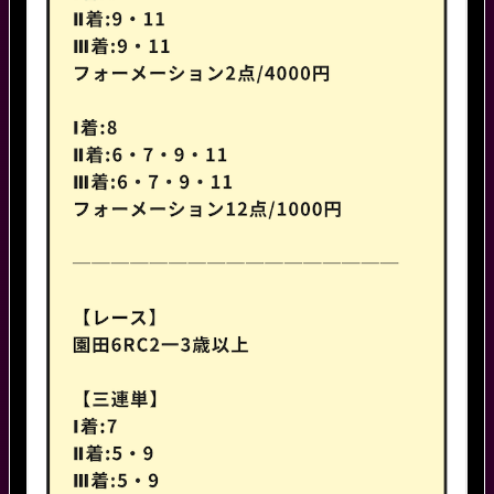
2024/12/08/ 中山
22,500
0
-22,500
円
円
円
馬券強者の的中どろぼう
2024/12/07/ 中京
22,500
233,550
+211,050
円
円
円
三連単
2024/12/05/ 園田
24,000
0
-24,000
円
円
円
5
2024/12/01/ 中山
21,600
0
-21,600
円
円
円
2024/08/04
-
対象
結果
2024/11/28/ 笠松
24,000
0
-24,000
新潟1R
円
円
8
円
-
2024/11/27/ 園田
24,000
128,800
+104,800
円
円
円
2
2024/11/26/ 園田
24,000
82,300
+58,300
円
円
円
情報
44,800円
馬券代
15,000円
2024/11/24/ 京都
料金
24,000
0
-24,000
円
円
円
2024/11/21/ 園田
24,000
0
-24,000
円
円
円
的中!
収支
+132,400
円
2024/11/19/ 金沢
20,000
0
-20,000
円
円
円
2024/11/15/ 川崎
20,400
0
-20,400
円
円
円
百尺竿頭アルティメット
2024/11/14/ 名古
20,000
32,750
+12,750
円
円
円
屋
三連単
2024/11/13/ 園田
20,000
0
-20,000
円
円
円
10
2024/07/28
-
2024/11/12/ 金沢
20,000
44,000
+24,000
円
円
円
対象
結果
札幌10R
8
2024/11/10/ 京都
21,600
0
-21,600
円
円
円
-