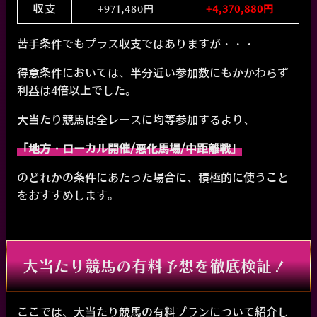
収支
2025/05/02/ 大井
+971,480円
24,000
0
+4,370,880円
-24,000
円
円
円
2025/05/01/ 笠松
24,000
16,900
-7,100
円
円
円
苦手条件でもプラス収支ではありますが・・・
2025/05/01/ 大井
24,000
37,000
+13,000
円
円
円
2025/04/29/ 笠松
24,000
0
-24,000
得意条件においては、半分近い参加数にもかかわらず
円
円
円
利益は4倍以上でした。
2025/04/29/ 大井
24,000
14,700
-9,300
円
円
円
2025/04/26/ 東京
30,000
63,150
+33,150
円
円
円
大当たり競馬は全レースに均等参加するより、
2025/04/26/ 東京
36,000
33,700
-2,300
円
円
円
「地方・ローカル開催/悪化馬場/中距離戦」
2025/04/24/ 園田
24,000
0
-24,000
円
円
円
2025/04/22/ 水沢
24,000
19,600
-4,400
円
円
円
のどれかの条件にあたった場合に、積極的に使うこと
2025/04/20/ 中山
24,000
0
-24,000
をおすすめします。
円
円
円
2025/04/16/ 大井
24,000
0
-24,000
円
円
円
2025/04/13/ 阪神
30,000
55,300
+25,300
円
円
円
2025/04/12/ 中山
24,000
0
-24,000
円
円
円
大当たり競馬の有料予想を徹底検証！
2025/04/10/ 園田
24,000
42,000
+18,000
円
円
円
2025/04/10/ 川崎
24,000
0
-24,000
円
円
円
ここでは、大当たり競馬の有料プランについて紹介し