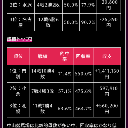
-20,800
2025/12/18/ 園田
24,000
0
-24,000
円
円
円
2位：水沢
4戦2勝2敗
50.0%
77.9%
円
2025/12/16/ 川崎
24,000
38,900
+14,900
円
円
円
3位：名古
12戦6勝6
-26,390
2025/12/14/ 阪神
30,000
150,900
+120,900
円
円
円
50.0%
90.2%
屋
敗
円
2025/12/10/ 船橋
24,000
102,800
+78,800
円
円
円
2025/12/10/ 水沢
24,000
53,600
+29,600
円
円
円
成績トップ3
2025/12/09/ 園田
24,000
58,800
+34,800
円
円
円
2025/12/07/ 中京
30,000
183,950
+153,950
的中
円
円
円
順位
戦績
回収率
収支
率
2025/12/03/ 笠松
24,000
37,300
+13,300
円
円
円
2025/11/28/ 笠松
12,000
0
-12,000
円
円
円
1位：門
14戦10勝4
+1,411,160
71.4%
550.0%
別
敗
円
2025/11/27/ 浦和
24,000
116,300
+92,300
円
円
円
2025/11/26/ 名古
2位：小
+597,910
24,000
87,100
+63,100
円
円
円
7戦4勝3敗
57.1%
475.6%
屋
倉
円
2025/11/25/ 金沢
24,000
24,100
+100
円
円
円
3位：札
11戦7勝4
+560,200
2025/11/21/ 川崎
24,000
0
-24,000
円
円
円
63.6%
464.7%
幌
敗
円
2025/11/20/ 園田
24,000
396,800
+372,800
円
円
円
2025/11/13/ 大井
24,000
14,700
-9,300
円
円
円
中山競馬場は比較的母数が多い中、回収率はかなり低