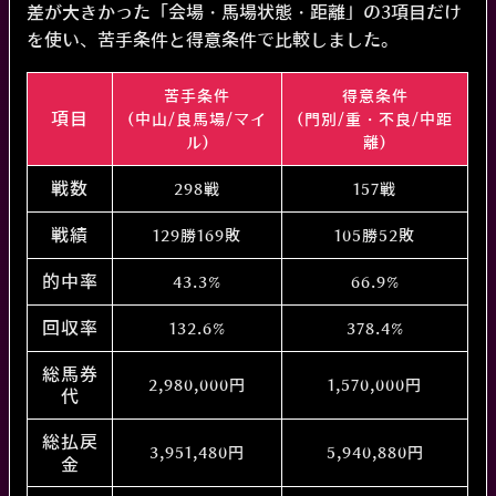
2025/05/18/ 東京
30,000
130,000
+100,000
差が大きかった「会場・馬場状態・距離」の3項目だけ
円
円
円
を使い、苦手条件と得意条件で比較しました。
2025/05/18/ 東京
24,000
151,400
+127,400
円
円
円
2025/05/13/ 川崎
24,000
16,600
-7,400
円
円
円
苦手条件
得意条件
2025/05/13/ 盛岡
24,000
10,000
-14,000
円
円
円
項目
(中山/良馬場/マイ
(門別/重・不良/中距
2025/05/11/ 東京
30,000
0
-30,000
円
円
円
ル)
離)
2025/05/08/ 名古
24,000
0
-24,000
円
円
円
戦数
298戦
157戦
屋
2025/05/07/ 園田
24,000
26,000
+2,000
円
円
円
戦績
129勝169敗
105勝52敗
2025/05/06/ 金沢
24,000
13,600
-10,400
円
円
円
的中率
43.3%
66.9%
2025/05/06/ 船橋
24,000
0
-24,000
円
円
円
2025/05/05/ 金沢
24,000
0
-24,000
円
円
円
回収率
132.6%
378.4%
2025/05/05/ 船橋
24,000
103,000
+79,000
円
円
円
総馬券
2025/05/04/ 京都
30,000
111,800
+81,800
円
円
円
2,980,000円
1,570,000円
代
2025/05/04/ 東京
24,000
0
-24,000
円
円
円
総払戻
2025/05/03/ 東京
28,800
42,880
+14,080
円
円
円
3,951,480円
5,940,880円
金
2025/05/03/ 東京
24,000
0
-24,000
円
円
円