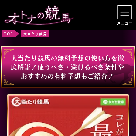
TOP
大当たり競馬
大当たり競馬の無料予想の使い方を徹
底解説！使うべき・避けるべき条件や
おすすめの有料予想もご紹介！