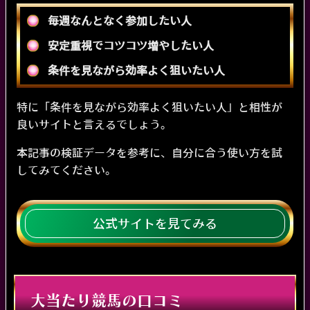
毎週なんとなく参加したい人
安定重視でコツコツ増やしたい人
条件を見ながら効率よく狙いたい人
特に「条件を見ながら効率よく狙いたい人」と相性が
良いサイトと言えるでしょう。
「メールで確認」をタップ
メーラーが起動するのでメールを送信
本記事の検証データを参考に、自分に合う使い方を試
折り返し届くメールからログインして完了
してみてください。
公式サイトを見てみる
大当たり競馬の口コミ