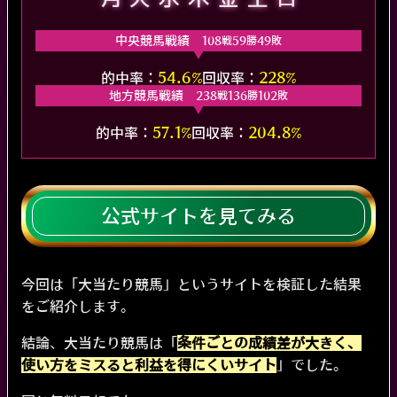
中央競馬戦績 108
戦
59
勝
49
敗
54.6
228
的中率：
%
回収率：
%
地方競馬戦績 238
戦
136
勝
102
敗
57.1
204.8
的中率：
%
回収率：
%
公式サイトを見てみる
今回は「大当たり競馬」というサイトを検証した結果
をご紹介します。
結論、大当たり競馬は「
条件ごとの成績差が大きく、
使い方をミスると利益を得にくいサイト
」でした。