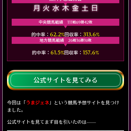
中央競馬戦績 111
戦
69
勝
42
敗
62.2
313.6
的中率：
%
回収率：
%
地方競馬戦績 26
戦
16
勝
10
敗
61.5
157.6
的中率：
%
回収率：
%
公式サイトを見てみる
今回は「
うまジェネ
」という競馬予想サイトを見つけ
ました。
公式サイトを見てまず目を引いたのは——