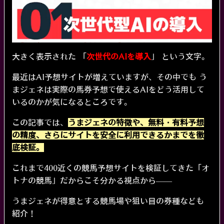
大きく表示された 「
次世代のAIを導入
」 という文字。
最近はAI予想サイトが増えていますが、その中でも う
まジェネは実際の馬券予想で使えるAIをどう活用して
いるのかが気になるところです。
この記事では、
うまジェネの特徴や、無料・有料予想
の精度、さらにサイトを安全に利用できるかまでを徹
底検証。
これまで400近くの競馬予想サイトを検証してきた「オ
トナの競馬」だからこそ分かる視点から——
うまジェネが得意とする競馬場や狙い目の券種なども
紹介！