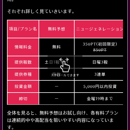
それぞれ詳しく見ていきいます。
項目/プラン名
無料予想
ニュージェネレーション
350PT(初回限定)
情報料金
無料
850PT
提供鞍数
土日1鞍ずつ
日曜3鞍
提供券種
指数
3連単
スクロールできます
投資金額
ー
5,000円以内投資
締切
ー
金曜19時まで
全体を見ると、無料予想はお試し向け、各有料プラン
は連続的中や高配当を狙いやすい内容になっていま
す。