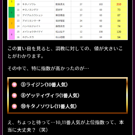
2026/06/13/ 阪神
10,000
0
-10,000
円
円
円
2026/06/12/ 大井
10,000
0
-10,000
円
円
円
2026/06/08/ 大井
10,000
12,800
+2,800
円
円
円
2026/06/07/ 東京
10,000
310,600
+300,600
円
円
円
2026/06/06/ 東京
10,000
0
-10,000
円
円
円
2026/06/06/ 東京
10,000
0
-10,000
円
円
円
この買い目を見ると、調教に対しての、値が大きいこ
2026/06/05/ 船橋
10,000
0
-10,000
円
円
円
とがわかります。
2026/05/30/ 東京
10,000
16,500
+6,500
円
円
円
その中で、特に指数が高かったのが…
2026/05/30/ 東京
10,000
30,800
+20,800
円
円
円
2026/05/30/ 東京
10,000
0
-10,000
円
円
円
⑤ライジン(10番人気)
2026/05/30/ 東京
10,000
0
-10,000
円
円
円
⑧ゲッティヴィラ(1番人気)
2026/05/25/ 盛岡
10,000
13,400
+3,400
円
円
円
⑩キタノソワレ(11番人気)
2026/05/24/ 東京
10,000
49,900
+39,900
円
円
円
2026/05/24/ 東京
10,000
22,500
+12,500
円
円
円
え、ちょっと待って…10,11番人気が上位指数って、本
2026/05/24/ 東京
10,000
15,200
+5,200
円
円
円
当に大丈夫？（笑）
2026/05/24/ 東京
10,000
35,900
+25,900
円
円
円