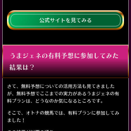
公式サイトを見てみる
うまジェネの有料予想に参加してみた
結果は？
さて、無料予想についての活用方法も見てきました
が、無料予想でここまでの実力があるうまジェネの有
料プランは、どうなのか気になるところです。
そこで、オトナの競馬では、有料プランに参加してみ
ました！