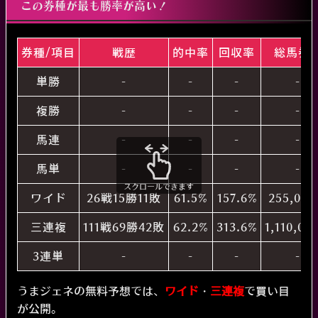
2026/03/29/ 中京
10,000
78,500
+68,500
円
円
円
この券種が最も勝率が高い！
2026/03/28/ 中京
10,000
0
-10,000
円
円
円
2026/03/28/ 中京
10,000
0
-10,000
円
円
円
券種/項目
戦歴
的中率
回収率
総馬券
2026/03/23/ 大井
10,000
22,000
+12,000
円
円
円
単勝
-
-
-
-
2026/03/21/ 阪神
10,000
0
-10,000
円
円
円
2026/03/21/ 阪神
10,000
19,900
+9,900
円
円
円
複勝
-
-
-
-
2026/03/15/ 中山
10,000
0
-10,000
円
円
円
馬連
-
-
-
-
2026/03/15/ 中山
10,000
0
-10,000
円
円
円
2026/03/14/ 中山
10,000
60,100
+50,100
馬単
-
-
-
-
円
円
円
スクロールできます
2026/03/14/ 中山
10,000
0
-10,000
円
円
円
ワイド
26戦15勝11敗
61.5%
157.6%
255,00
2026/03/08/ 中山
10,000
0
-10,000
円
円
円
三連複
111戦69勝42敗
62.2%
313.6%
1,110,00
2026/03/08/ 中山
10,000
75,400
+65,400
円
円
円
2026/03/07/ 中山
10,000
25,000
+15,000
円
円
円
3連単
-
-
-
-
2026/03/07/ 中山
10,000
0
-10,000
円
円
円
うまジェネの無料予想では、
ワイド
・
三連複
で買い目
2026/03/07/ 中山
10,000
0
-10,000
円
円
円
が公開。
2026/03/07/ 中山
10,000
43,400
+33,400
円
円
円