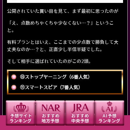
公開されていた買い目を見て、まず最初に思ったのが
「え、点数めちゃくちゃ少なくない…？」というこ
と。
有料プランとはいえ、ここまでの少点数で勝負して大
丈夫なのか…？と、正直少し半信半疑でした。
そして相手に選ばれていたのがこの2頭。
⑮ストップヤーニング（6番人気）
⑪スマートスピア（7番人気）
人気的には中穴クラス。
過去の成績を見ても決して悪くはないものの「ここか
ら本当に馬券に絡むのか…？」というのが正直なとこ
ろ。