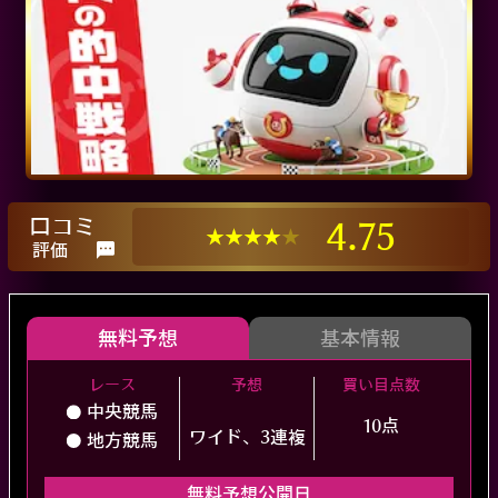
口コミ
4.75
評価
無料予想
基本情報
レース
予想
買い目点数
中央競馬
10点
ワイド、3連複
地方競馬
無料予想公開日