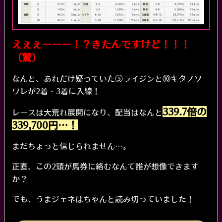
2026/05/10/ 東京
10,000
0
-10,000
円
円
円
2026/05/04/ 船橋
10,000
2,400
-7,600
円
円
円
2026/04/26/ 東京
10,000
0
-10,000
円
円
円
えぇぇーーー！？きたんですけど！！！
2026/04/25/ 東京
10,000
23,100
+13,100
（驚）
円
円
円
2026/04/25/ 東京
10,000
29,600
+19,600
円
円
円
なんと、あれだけ疑っていた⑤ライジンと⑩キタノソ
2026/04/25/ 東京
10,000
0
-10,000
円
円
円
ワレが2着・3着に入線！
2026/04/22/ 名古
10,000
64,600
+54,600
円
円
円
屋
339.7倍の
レースは大荒れ展開になり、配当はなんと
2026/04/20/ 名古
339,700円…！
10,000
0
-10,000
円
円
円
屋
2026/04/19/ 中山
10,000
0
-10,000
円
円
円
まだちょっと信じられません…。
2026/04/19/ 中山
10,000
0
-10,000
円
円
円
正直、この2頭が馬券に絡むなんて誰が想像できます
2026/04/18/ 中山
10,000
31,600
+21,600
円
円
円
か？
2026/04/18/ 中山
10,000
14,500
+4,500
円
円
円
でも、うまジェネはちゃんと読み切っていました！
2026/04/18/ 中山
10,000
15,200
+5,200
円
円
円
2026/04/15/ 大井
10,000
0
-10,000
円
円
円