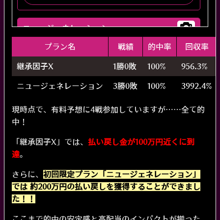
ニュージェネレーション
プラン名
戦績
的中率
回収率
三連単
18
継承因子X
1勝0敗
100%
956.3%
2026/02/22
-
対象
結果
小倉12R
15
ニュージェネレーション
3勝0敗
100%
3992.4%
-
17
現時点で、有料予想に4戦参加していますが……全て的
情報
35,000円
馬券代
4,800円
料金
中！
的中!
収支
+302,800
円
「継承因子X」では、
払い戻し金が100万円近くに到
達
。
ニュージェネレーション
さらに、
初回限定プラン「ニュージェネレーション」
では 約200万円の払い戻しを獲得することができまし
三連単
た！！
11
2026/02/22
-
対象
結果
ここまで的中の安定感と高配当のインパクトが揃った