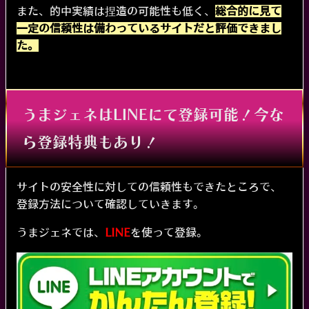
また、的中実績は捏造の可能性も低く、
総合的に見て
一定の信頼性は備わっているサイトだと評価できまし
た。
うまジェネはLINEにて登録可能！今な
ら登録特典もあり！
サイトの安全性に対しての信頼性もできたところで、
登録方法について確認していきます。
うまジェネでは、
LINE
を使って登録。