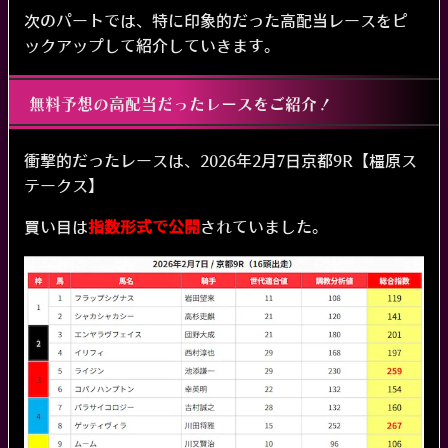
2026/06/27/ 福島
10,000
0
-10,000
次のパートでは、特に印象的だった高配当レースをピ
円
円
円
ックアップして紹介していきます。
2026/06/27/ 福島
10,000
0
-10,000
円
円
円
2026/06/21/ 東京
10,000
12,500
+2,500
円
円
円
無料予想の高配当だったレースをご紹介！
2026/06/21/ 東京
10,000
18,700
+8,700
円
円
円
2026/06/21/ 東京
10,000
11,200
+1,200
円
円
円
衝撃的だったレースは、2026年2月7日京都9R【橿原ス
2026/06/20/ 東京
10,000
0
-10,000
円
円
円
テークス】
2026/06/20/ 東京
10,000
0
-10,000
円
円
円
2026/06/14/ 阪神
10,000
38,600
+28,600
円
円
円
買い目は
指数形式で公開
されていました。
2026/06/14/ 阪神
10,000
12,300
+2,300
円
円
円
2026/06/14/ 阪神
10,000
0
-10,000
円
円
円
2026/06/14/ 阪神
10,000
0
-10,000
円
円
円
2026/06/13/ 阪神
10,000
12,800
+2,800
円
円
円
2026/06/13/ 阪神
10,000
14,400
+4,400
円
円
円
2026/06/13/ 阪神
10,000
10,200
+200
円
円
円
2026/06/13/ 阪神
10,000
32,900
+22,900
円
円
円