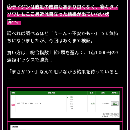
2026/05/23/ 東京
10,000
12,100
+2,100
⑤ライジンは直近の成績もあまり良くなく、⑩キタノ
円
円
円
ソワレもここ最近は目立った結果が出ていない状
2026/05/23/ 東京
10,000
0
-10,000
円
円
円
況…。
2026/05/23/ 東京
10,000
0
-10,000
円
円
円
2026/05/22/ 名古
調べれば調べるほど「うーん…不安かも…」って気持
10,000
16,100
+6,100
円
円
円
屋
ちになりましたが、今回はあくまで検証。
2026/05/18/ 佐賀
10,000
0
-10,000
円
円
円
買い方は、総合指数上位5頭を選んで、1点1,000円の3
2026/05/17/ 東京
10,000
15,300
+5,300
円
円
円
連複ボックスで勝負！
2026/05/17/ 東京
10,000
29,000
+19,000
円
円
円
2026/05/17/ 東京
10,000
0
-10,000
円
円
円
「まさかね…」なんて思いながら結果を待っていると
2026/05/17/ 東京
10,000
25,600
+15,600
――
円
円
円
2026/05/16/ 東京
10,000
0
-10,000
円
円
円
2026/05/16/ 東京
10,000
26,700
+16,700
円
円
円
2026/05/16/ 東京
10,000
70,800
+60,800
円
円
円
2026/05/16/ 東京
10,000
40,300
+30,300
円
円
円
2026/05/14/ 川崎
10,000
17,000
+7,000
円
円
円
2026/05/13/ 門別
10,000
73,500
+63,500
円
円
円