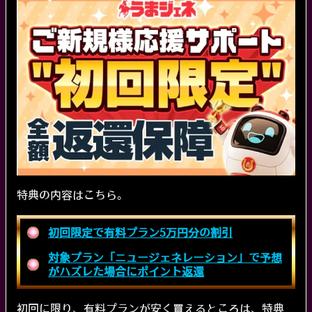
特典の内容はこちら。
初回限定で有料プラン5万円分の割引
対象プラン「ニュージェネレーション」で予想
がハズレた場合にポイント返還
初回に限り、有料プランが安く買えるところは、特典