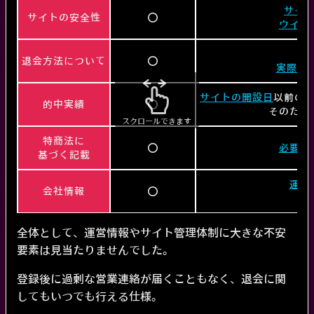
サイ
サイトの安全性
⭕️
ウイル
退会方法について
⭕️
実際に
サイトの開設日
以前の
的中実績
⭕️
そのため
スクロールできます
特商法に
⭕️
必要事
基づく記載
運営
会社情報
⭕️
全体として、運営情報やサイト管理体制に大きな不安
要素は見当たりませんでした。
登録後に過剰な営業連絡が届くこともなく、退会に関
してもいつでも行える仕様。