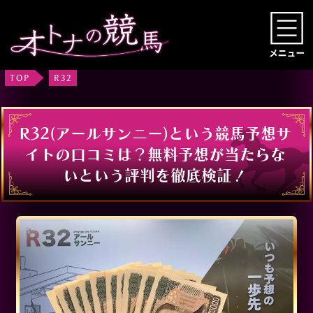
TOP
R32
R32(アールサンニー)という競馬予想サ
イトの口コミは？無料予想が当たらな
いという評判を徹底検証！