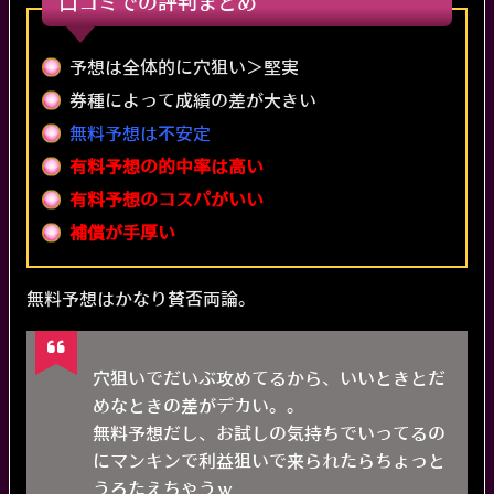
口コミでの評判まとめ
5.0
投稿日：2025/09/09
投稿者：元
予想は全体的に穴狙い＞堅実
無料予想まじで的中率良すぎるぞ
券種によって成績の差が大きい
今のところ当たりっぱなしで期待爆上がりだわ！！
無料予想は不安定
有料予想の的中率は高い
5.0
投稿日：2025/09/08
有料予想のコスパがいい
投稿者：匿名
補償が手厚い
ちょっと料金高いけど、しっかり当たるイメージ。
外れても補償でポイント帰って来るし、条件も緩め
だからコスパはいいほうだと思う。
無料予想はかなり賛否両論。
穴狙いでだいぶ攻めてるから、いいときとだ
めなときの差がデカい。。
無料予想だし、お試しの気持ちでいってるの
にマンキンで利益狙いで来られたらちょっと
うろたえちゃうｗ