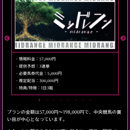
・情報料金：57,000円
・提供予想：3連単
・必要馬券代金：5,000円
・推定配当：300,000円
・特典/特徴：1日3鞍
プランの金額は57,000円〜198,000円で、中央競馬の買
い目が中心となっています。