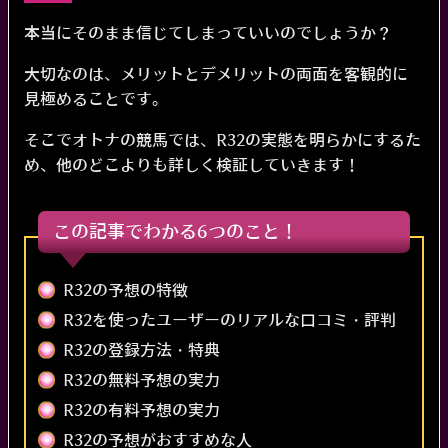
本当にそのまま信じてしまっていいのでしょうか？
大切なのは、メリットとデメリットの両面を客観的に
見極めることです。
そこでオトナの競馬では、R32の実態を明らかにするた
め、他のどこよりも詳しく検証していきます！
この記事でわかる6つのこと！
R32の予想の特徴
R32を使ったユーザーのリアルな口コミ・評判
R32の登録方法・特典
R32の無料予想の実力
R32の有料予想の実力
R32の予想がおすすめな人