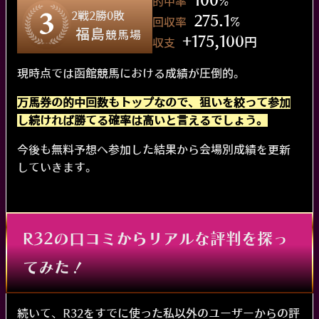
100
%
的中率
2
戦
2
勝
0
敗
275.1
%
回収率
福島
競馬場
+175,100
円
収支
現時点では函館競馬における成績が圧倒的。
万馬券の的中回数もトップなので、狙いを絞って参加
し続ければ勝てる確率は高いと言えるでしょう。
今後も無料予想へ参加した結果から会場別成績を更新
していきます。
R32の口コミからリアルな評判を探っ
てみた！
続いて、R32をすでに使った私以外のユーザーからの評