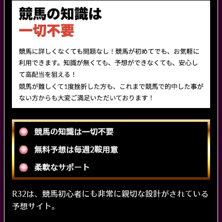
競馬の知識は一切不要
無料予想は毎週2鞍用意
柔軟なサポート
R32は、競馬初心者にも非常に親切な設計がされている
予想サイト。