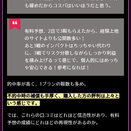
も緩めだからコスパはいいほうだと思う。
有料予想、2日で3鞍もらえたから、経験上他
のサイトよりも公開数多い！
あと1戦のインパクトはちっちゃい代わり
に、3戦でリスク分散しながらしっかり利益
を積み上げるって感じで、個人的にはめっち
ゃ安心できる！参考になれば！
的中率が高く、1プランの鞍数も多め。
不的中時の補償も手厚く、購入した方の評判は上々と
いう感じです。
では、これらの口コミはどれほど信憑性があり、有料
予想の成績にどれほどの再現性があるのか。