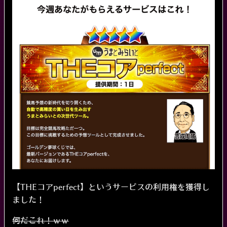
【THEコアperfect】というサービスの利用権を獲得し
ました！
何だこれ！ｗｗ