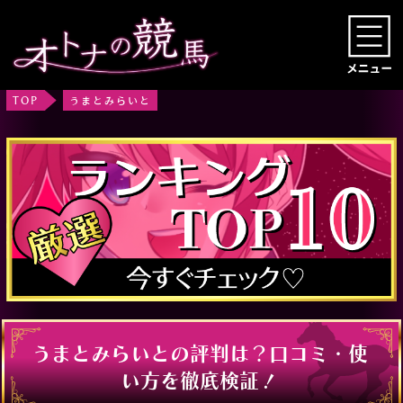
TOP
うまとみらいと
うまとみらいとの評判は？口コミ・使
い方を徹底検証！