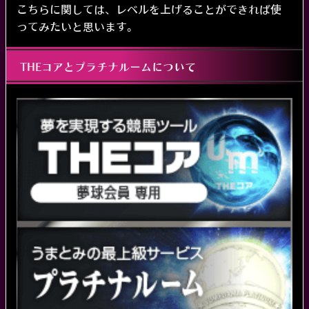
こちらに関しては、レベルを上げることができれば使
ってみたいと思います。
THEコアとプラチナルームについて