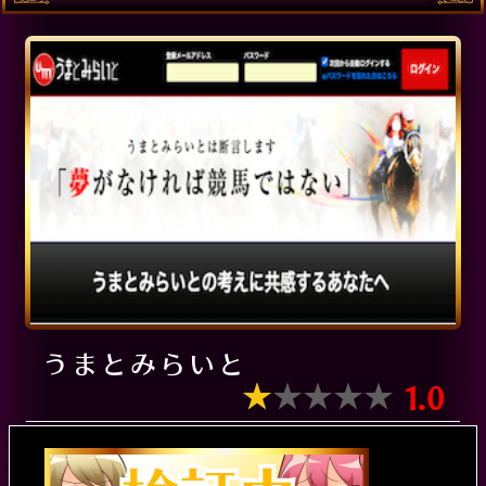
うまとみらいと
1.0