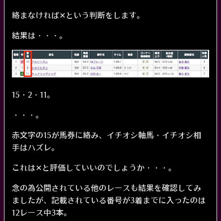
絡まなければ✕という判断をします。
結果は・・・。
15・2・11。
・・・。
赤文字の15が馬券に絡み、イチオシ軸馬・イチオシ相
手はハズレ。
これは✕と評価していいのでしょうか・・・。
念の為公開されている他のレースも結果を確認してみ
ましたが、記載されている番号が3着までに入ったのは
12レース中3本。