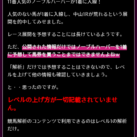
11番人気のノーブルハーバーが1着に入線！
人気のない馬が1着に入線し、中山1Rが荒れるという展
開を的中してみせました。
レース展開を予想することには長けているようです。
ただ、
公開された情報だけではノーブルハーバーを1着
に予想して馬券を買うことまではできませんよねｗ
「解析」だけでは予想することはできないので、レベ
ルを上げて他の情報も確認していきましょう。
と・・思ったのですが。
レベルの上げ方が一切記載されていませ
ん。
競馬解析のコンテンツで利用できるのはレベル1の解析
だけ。