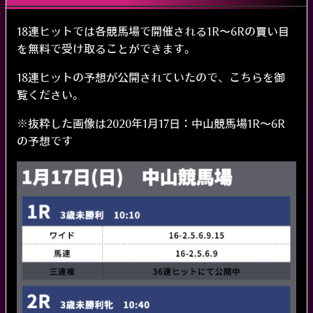
18連ヒットでは各競馬場で開催される1R〜6Rの買い目
を無料で受け取ることができます。
18連ヒットの予想が公開されていたので、こちらを御
覧ください。
※抜粋した画像は2020年1月17日：中山競馬場1R〜6R
の予想です