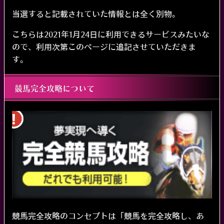
当選すると記載されていた情報とは全く別物。
こちらは2021年1月24日に利用できるサービスみたいな
ので、利用次第このページに追記させていただきま
す。
競馬完全攻略について
競馬完全攻略のコンセプトは「競馬を完全攻略し、あ