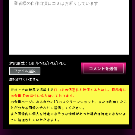
ひどすぎるよ誰が勝てるんよ
ここまで当たらんの初めてよ
1.0
投稿者：匿名
メインレースってなに？？
せめてそのレースくらい的中率高くあってくれよ
まじでひどい
対応形式：GIF/PNG/JPG/JPEG
1.0
投稿者：匿名
ファイル選択
堅い馬の的中率がすこぶる低い
選択されていません
穴馬選ぶとそれなりに当たるのに
※オトナの競馬で掲載する
口コミの信憑性を担保するために、投稿者に
なんでこっちは当たらんのよ
は会員IDの添付に協力頂いております。
の会員ページにある自分のIDのスクリーンショット、または利用したこ
とが分かる画像と合わせて送信してください。
また画像内に個人を特定できそうな情報があった場合は特定できないよ
うに処理させていただきます。