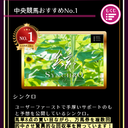
中央競馬おすすめNo.1
シンクロ
ユーザーファーストで手厚いサポートのも
と予想を公開しているシンクロ。
馬単8点の買い目ながら、万馬券を複数回
的中させ驚異的な回収率を誇っています！