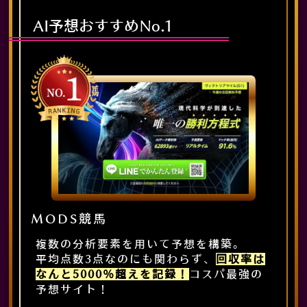
AI予想おすすめNo.1
MODS競馬
複数の分析要素を用いて予想を構築。
平均点数3点なのにも関わらず、
回収率は
なんと5000％超えを記録！
コスパ最強の
予想サイト！