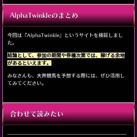
AlphaTwinkleのまとめ
今回は『AlphaTwinkle』というサイトを検証しまし
た。
結論として、参加の期間や券種次第では、稼げる余地
があるといえます。
みなさんも、大井競馬を予想する際には、ぜひ活用し
てみてください。
合わせて読みたい