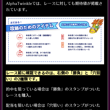
AlphaTwinkleでは、レースに対しても期待値が掲載さ
れています。
レース前に確認できるのは、右側の「勝負」と「穴狙
い」の2種類です。
的中を狙っている場合は「勝負」のスタンプがついた
レースを購入。
配当を狙いたい場合は「穴狙い」のスタンプがついた