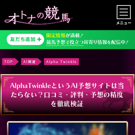
TOP
AI関連
Alpha Twinkle
AlphaTwinkleというAI予想サイトは当
たらない？口コミ・評判・予想の精度
を徹底検証