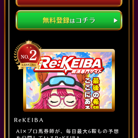
無料登録
コチラ
は
ReKEIBA
AI✕プロ馬券師が、毎日最大6鞍もの予想