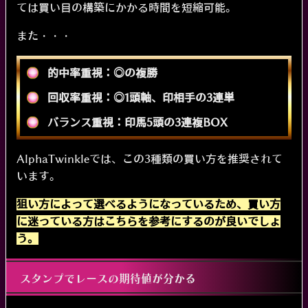
ては買い目の構築にかかる時間を短縮可能。
また・・・
的中率重視：◎の複勝
回収率重視：◎1頭軸、印相手の3連単
バランス重視：印馬5頭の3連複BOX
AlphaTwinkleでは、この3種類の買い方を推奨されて
います。
狙い方によって選べるようになっているため、買い方
に迷っている方はこちらを参考にするのが良いでしょ
う。
スタンプでレースの期待値が分かる