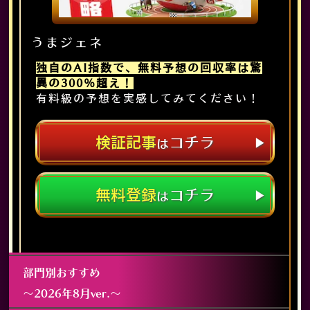
うまジェネ
独自のAI指数で、無料予想の回収率は驚
異の300％超え！
有料級の予想を実感してみてください！
検証記事
コチラ
は
無料登録
コチラ
は
部門別おすすめ
〜2026年8月ver.〜