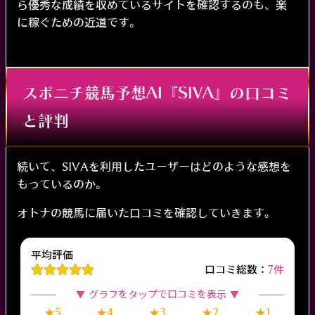
ら優秀な成績を収めているサイトを確認するのも、楽
2026/07/11
に稼ぐための近道です。
函館6R
9-4-3
5-6、5-7、5-9、5-10、
3歳未勝利
2026/07/11
小倉6R
16-17-1
1-17、3-17、5-16、5-17、5
3歳未勝利
スポニチ競馬予想AI『SIVA』の口コミ
2026/07/11
と評判
福島6R
9-6-1
1-3、1-15、3-6、3-8、3-
3歳未勝利
2026/07/11
続いて、SIVAを利用したユーザーはどのような感想を
函館7R
4-6-1
4-6、5-6、5-12、6-7、6
3歳以上1勝クラス
もっているのか。
2026/07/11
オトナの競馬に届いた口コミを確認していきます。
小倉7R
6-5-1
4-5、4-6、4-7、4-8、4
3歳以上1勝クラス
2026/07/11
平均評価
福島7R
6-9-4
2-4、4-5、4-6、4-10、4
口コミ総数：
7件
3歳以上1勝クラス
グラフをタップで口コミを表示
▼
▼
2026/07/11
函館8R
8-1-4
1-3、1-4、1-8、1-9、
★5
★4
★3
★2
★1