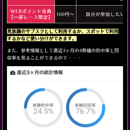
WEBポイント会員
100円〜
自分が参加したい
【一部レース限定】
見放題のサブスクとして利用するか、スポットで利用
するかなど使い分けができます。
また、参考情報として直近3ヶ月の4券種の的中率と回
収率を見ることができるので・・・