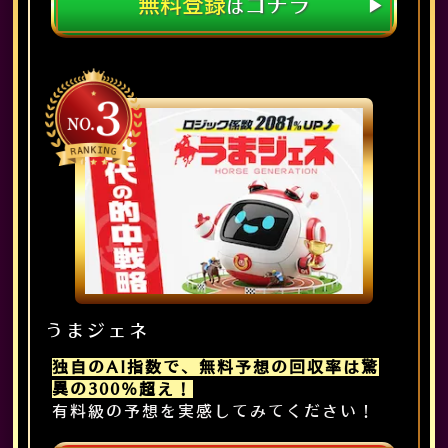
無料登録
コチラ
は
うまジェネ
独自のAI指数で、無料予想の回収率は驚
異の300％超え！
有料級の予想を実感してみてください！