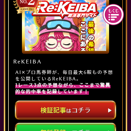
ReKEIBA
AI✕プロ馬券師が、毎日最大6鞍もの予想
を公開しているReKEIBA。
1レース3点の予想ながら、ここまで驚異
的な的中率を記録しています！
検証記事
コチラ
は