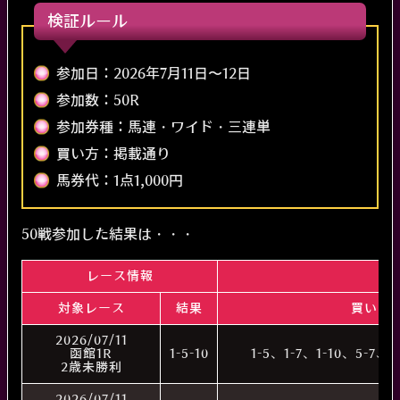
検証ルール
参加日：2026年7月11日〜12日
参加数：50R
参加券種：馬連・ワイド・三連単
買い方：掲載通り
馬券代：1点1,000円
50戦参加した結果は・・・
レース情報
対象レース
結果
買い目
2026/07/11
函館1R
1-5-10
1-5、1-7、1-10、5-7、5
2歳未勝利
2026/07/11