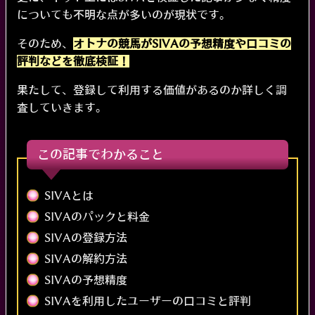
についても不明な点が多いのが現状です。
そのため、
オトナの競馬がSIVAの予想精度や口コミの
評判などを徹底検証！
果たして、登録して利用する価値があるのか詳しく調
査していきます。
この記事でわかること
SIVAとは
SIVAのパックと料金
SIVAの登録方法
SIVAの解約方法
SIVAの予想精度
SIVAを利用したユーザーの口コミと評判