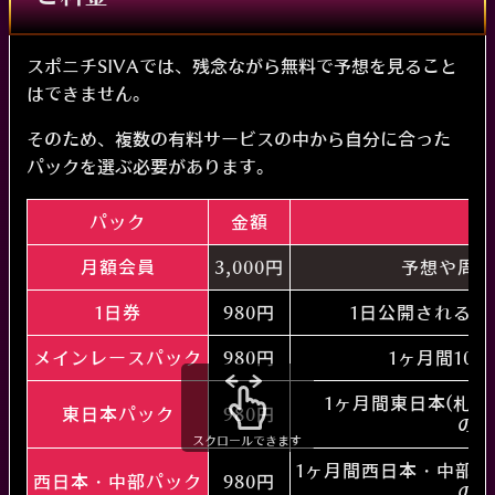
スポニチSIVAでは、残念ながら無料で予想を見ること
はできません。
そのため、複数の有料サービスの中から自分に合った
パックを選ぶ必要があります。
パック
金額
月額会員
3,000円
予想や周
1日券
980円
1日公開される
メインレースパック
980円
1ヶ月間10
1ヶ月間東日本(札
東日本パック
980円
の
スクロールできます
1ヶ月間西日本・中部(
西日本・中部パック
980円
の