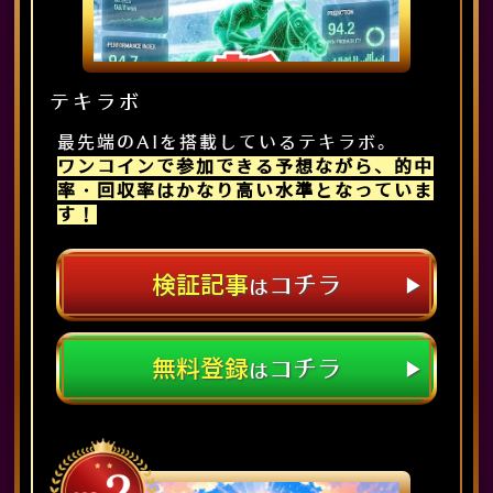
テキラボ
最先端のAIを搭載しているテキラボ。
ワンコインで参加できる予想ながら、的中
率・回収率はかなり高い水準となっていま
す！
検証記事
コチラ
は
無料登録
コチラ
は