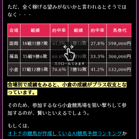
2026/07/11
ただ、全く稼げる望みがないかと言われるとそうでは
福島3R
1-9-4
1-9、1-14、2-9、2-14、
2歳未勝利
なく・・・
2026/07/11
函館4R
14-4-2
2-4、4-5、4-10、4-14、5-
会場
戦績
的中率
戦績
的中率
馬券代
3歳未勝利
函館
18戦11勝7敗
61.1％
5勝13敗
27.8％
598,000円
3
2026/07/11
小倉4R
1-3-2
1-2、1-7、2-6、2-7、
3歳未勝利
福島
15戦9勝6敗
60.0％
5勝10敗
33.3％
300,000円
1
スクロールできます
2026/07/11
小倉
17戦12勝5敗
70.6％
7勝10敗
41.2％
532,000円
5
福島4R
13-5-4
4-5、4-7、4-8、4-13、5
3歳未勝利
会場別で成績をみると、小倉の成績がプラス収支とな
2026/07/11
函館5R
8-11-6
提供なし
っています。
2歳新馬
そのため、参加するなら小倉競馬場を狙い撃ちして参
2026/07/11
小倉5R
1-5-9
提供なし
加するのが、賢いといえるでしょう。
2歳新馬
もしくは、
2026/07/11
福島5R
1-10-4
提供なし
オトナの競馬が作成しているAI競馬予想ランキング
か
2歳新馬