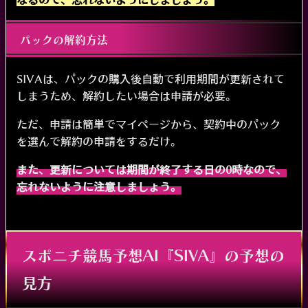
パックの解約方法
SIVAは、パックの購入後自動で利用期間が更新されて
しまうため、解約したい場合は申請が必要。
ただ、申請は簡単でマイページから、契約中のパック
を選んで解約の申請をするだけ。
また、更新については期間が終了する日の0時なので、
忘れないように注意しましょう。
スポニチ競馬予想AI『SIVA』の予想の
見方