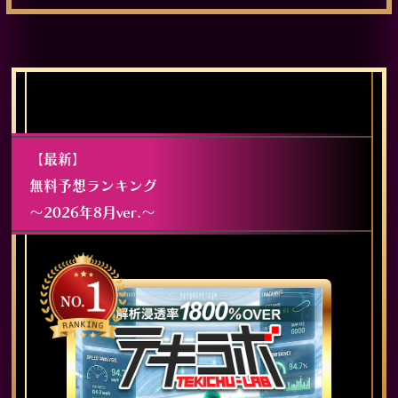
【最新】
無料予想ランキング
〜2026年8月ver.〜