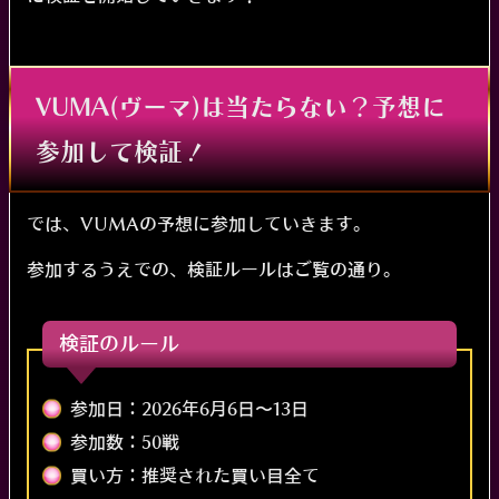
VUMA(ヴーマ)は当たらない？予想に
参加して検証！
では、VUMAの予想に参加していきます。
参加するうえでの、検証ルールはご覧の通り。
検証のルール
参加日：2026年6月6日〜13日
参加数：50戦
買い方：推奨された買い目全て