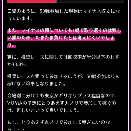
2026/6/6
–
◯
14点
1
東京12R 3歳以上1勝クラス
ご覧のように、50戦参加した現状はマイナス収支にな
っています。
2026/6/6
–
×
14点
1
阪神1R 3歳未勝利
また、マイナスの額についても1戦で取り返すのは難し
2026/6/6
い額のため、たまたま負けたとは考えにくいでしょ
–
◯
14点
1
阪神2R 3歳未勝利
う。
2026/6/6
更に、推奨レースに関しては回収率が半分以下のわず
◯
×
14点
1
阪神3R 3歳未勝利
か33.8％。
2026/6/6
推奨レースを狙って参加するほうが、50戦参加よりも
–
×
14点
1
阪神4R 3歳未勝利
稼げない珍事となりました。
2026/6/6
–
×
1点
会場別に分けても東京がギリギリプラス程度なので、
阪神5R 2歳新馬
VUMAの予想にとりあえず丸ノリで参加して稼ぐの
は、難しいといって良いでしょう。
2026/6/6
–
◯
14点
1
阪神6R 3歳未勝利
もし、とりあえず丸ノリで参加して稼ぎたいのな
2026/6/6
ら・・・