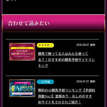
合わせて読みたい
2026.08.07 更新
おすすめ！
競馬で勝ってる人はみんな使って
る？！おすすめの競馬予想サイトラン
キング
2026.07.07 更新
AI予想
無料のAI競馬予想ランキング【予想利
用数No.1】登録あり・なしのおすす
めサイトをそれぞれご紹介！