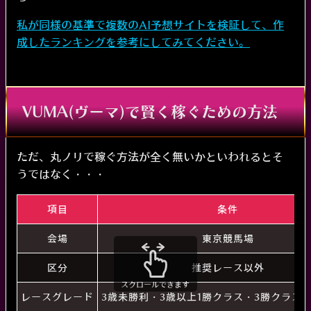
–
◯
14点
1
阪神7R 3歳未勝利
私が同様の基準で複数のAI予想サイトを検証して、作
2026/6/6
成したランキングを参考にしてみてください。
–
×
12点
阪神8R 3歳以上1勝クラス
2026/6/6
–
×
11点
阪神9R 城崎特別(1勝)
VUMA(ヴーマ)で賢く稼ぐための方法
2026/6/6
–
×
14点
1
阪神10R 加古川特別(2勝)
ただ、丸ノリで稼ぐ方法が全く無いかといわれるとそ
2026/6/6
うではなく・・・
–
×
14点
1
阪神11R 垂水ステークス(3勝)
項目
条件
2026/6/6
–
×
14点
1
阪神12R 3歳以上1勝クラス
会場
東京競馬場
2026/6/7
◯
×
14点
1
区分
推奨レース以外
東京1R 3歳未勝利
スクロールできます
レースグレード
3歳未勝利・3歳以上1勝クラス・3勝クラス
2026/6/7
スクロールできます
–
×
14点
1