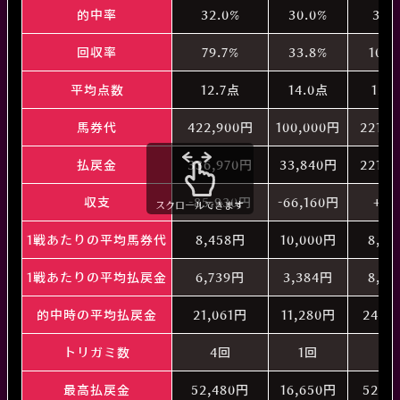
2026/6/6
的中率
32.0%
–
30.0%
×
2点
34.
東京5R 2歳新馬
回収率
79.7%
33.8%
100.
2026/6/6
◯
×
14点
1
東京6R 3歳未勝利
平均点数
12.7点
14.0点
12.
2026/6/6
馬券代
422,900円
–
100,000円
◯
14点
221,4
1
東京7R 3歳未勝利
払戻金
336,970円
33,840円
221,4
2026/6/6
◯
◯
14点
1
東京8R 3歳以上1勝クラス
収支
-85,930円
-66,160円
+7
スクロールできます
2026/6/6
1戦あたりの平均馬券代
8,458円
◯
10,000円
×
14点
8,51
1
東京9R 稲城特別(1勝)
1戦あたりの平均払戻金
6,739円
3,384円
8,51
2026/6/6
–
×
14点
1
東京10R テレビ山梨杯(2勝)
的中時の平均払戻金
21,061円
11,280円
24,6
2026/6/6
トリガミ数
4回
–
1回
◯
14点
1
1
東京11R 麦秋ステークス(3勝)
最高払戻金
52,480円
16,650円
52,4