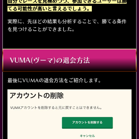
自分でレースを見極めつつ、参加できるユーザーは勝
てる可能性が高いと言えるでしょう。
実際に、先ほどの結果も分析することで、勝てる条件
を見つけることができました。
VUMA(ヴーマ)の退会方法
最後にVUMAの退会方法をご紹介します。