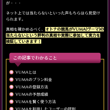
が・・・
ネット上では当たらないといった声もちらほら見受け
られます。
真相を確かめるべく、
オトナの競馬がVUMA(ヴーマ)の
当たらないという評判の真相や実際に参加して実力を
検証していきます！
この記事でわかること
VUMAとは
VUMAのプラン料金
VUMAの登録方法
VUMAの予想成績
VUMAを賢く使う方法
VUMAを利用したユーザーの評判