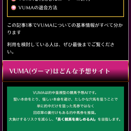
VUMAの退会方法
この記事1本でVUMAについての基本情報がすべて分か
ります
利用を検討している人は、ぜひ最後までご覧くださ
い。
VUMA(ヴーマ)はどんな予想サイト