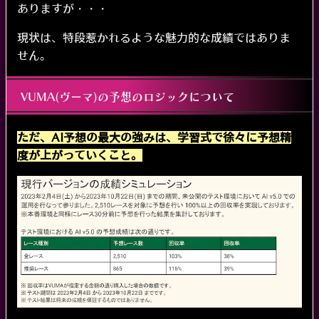
ありますが・・・
現状は、特段惹かれるような魅力的な成績ではありま
せん。
VUMA(ヴーマ)の予想のロジックについて
ただ、AI予想の最大の強みは、学習式で徐々に予想精
度が上がっていくこと。