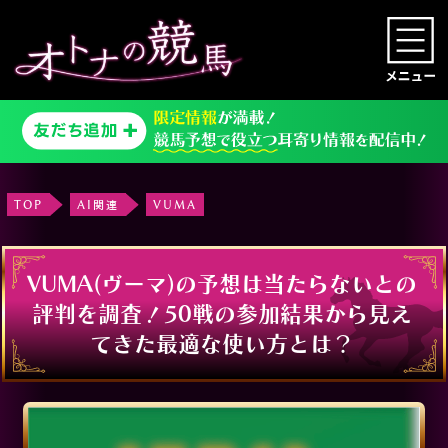
TOP
AI関連
VUMA
VUMA(ヴーマ)の予想は当たらないとの
評判を調査！50戦の参加結果から見え
てきた最適な使い方とは？