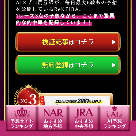
AI✕プロ馬券師が、毎日最大6鞍もの予想
を公開しているReKEIBA。
1レース3点の予想ながら、ここまで驚異
的な的中率を記録しています！
検証記事
コチラ
は
無料登録
コチラ
は