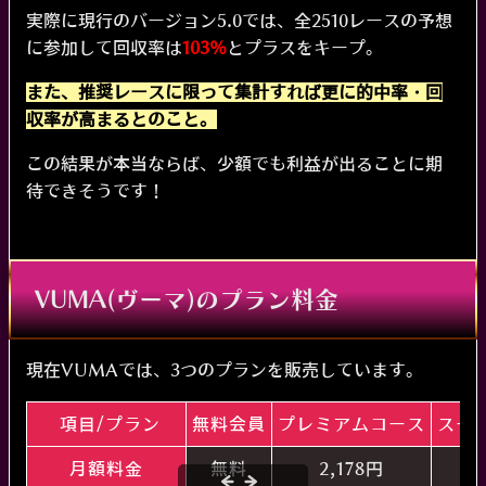
実際に現行のバージョン5.0では、全2510レースの予想
に参加して回収率は
103％
とプラスをキープ。
また、推奨レースに限って集計すれば更に的中率・回
収率が高まるとのこと。
この結果が本当ならば、少額でも利益が出ることに期
待できそうです！
VUMA(ヴーマ)のプラン料金
現在VUMAでは、3つのプランを販売しています。
項目/プラン
無料会員
プレミアムコース
スー
月額料金
無料
2,178円