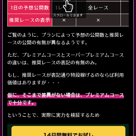
1日の予想公開数
1レース
全レース
スクロールできます
推奨レースの表示
✕
✕
ご覧のように、プランによって予想の公開数と推奨レ
ースの公開の有無が異なるようです。
ただ、プレミアムコースとスーパープレミアムコース
の違いは、推奨レースの表記の有無のみ。
もし、推奨レースが表記通り特段稼げるのならば利用
価値はありますが・・・
仮に、そこまで差異がない場合は、プレミアムコース
で十分です。
ということで、実際に実力を検証するため