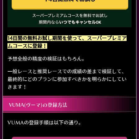
14日間の無料お試し期間を使って、スーパープレミア
ムコースに登録！
予想全般の精度の検証はもちろん。
一般レースと推奨レースでの成績の差まで検証して、
最終的にどのプランに参加すべきかを明らかにしてい
きます！
VUMA(ヴーマ)の登録方法
VUMAの登録手順は以下の通り。