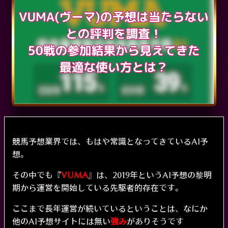
競馬予想業界では、もはや常識となってきているAI予
想。
その中でも『
VUMA
』は、2019年というAI予想の黎明
期から運営を開始している先駆者的存在です。
ここまで長年運営が続いているということは、なにか
他のAI予想サイトには無い
強み
がありそうです