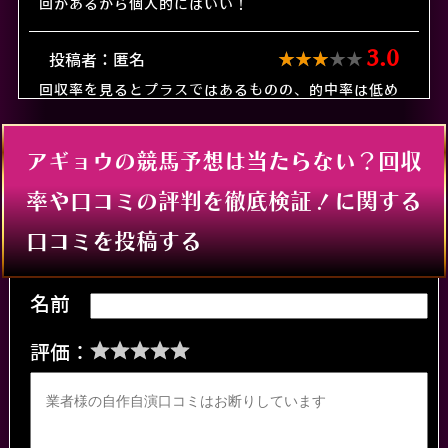
回かあるから個人的にはいい！
3.0
投稿者：匿名
回収率を見るとプラスではあるものの、的中率は低め
なので安定感は感じない。競馬を勉強しながら使う予
想家って印象。
アギョウの競馬予想は当たらない？回収
ここで紹介してる他のサイト使った方がプラスになっ
たよ
率や口コミの評判を徹底検証！に関する
口コミを投稿する
名前
評価：