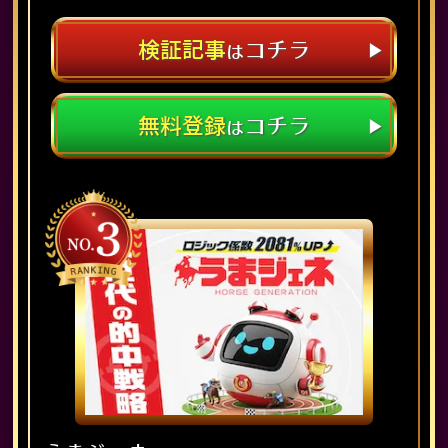
検証記事
コチラ
は
無料登録
コチラ
は