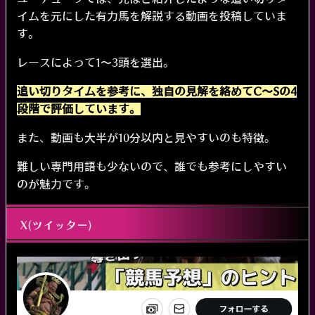
イムを元にした有力馬を解説する動画を投稿していま
す。
レースによって1〜3頭を選出。
追い切りタイムを参考に、独自の見解を絡めてC〜Sの4
段階で評価しています。
また、動画も大半が10分以内と見やすいのも特徴。
難しい専門用語も少ないので、誰でも参考にしやすい
のが魅力です。
X(ツイッター)