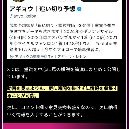
Xでは、重賞を中心に馬の解説を簡潔にまとめて公開し
ています。
動画を見るよりも、更に時間を掛けずに情報を収集す
ることが可能。
更に、コメント欄で意見交換も盛んなので、更に納得
いく情報を入手することができます。