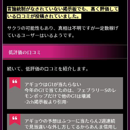
2025/04/12
ニュージーLT(G2)
プリティディ
言論統制がなされていない掲示板でも、高く評価して
2025/04/12
阪神牝馬S(G2)
サフィラ
いる口コミが投稿されていました。
2025/04/06
大阪杯(G1)
ホウオウビス
サクラの可能性もあり、真相は不明ですが一定数稼げ
ているユーザーはいるようです。
2025/04/05
ダービー卿CT(G3)
シャンパンカ
2025/04/05
チャーチルDC(G3)
アルテヴェロ
低評価の口コミ
2025/03/30
マーチS(G3)
ペイシャエ
2025/03/30
高松宮記念(G1)
サトノレー
続いて、低評価の口コミを紹介します。
2025/03/29
毎日杯(G3)
ネブラディ
アギョウはG1が当たらない
2025/03/29
日経賞(G2)
チャックネ
今年のG1で当てたのは、フェブラリーSのレ
モンポップだけで他のG1は壊滅
2025/03/23
阪神大賞典(G2)
ショウナンラ
-2ch掲示板より引用-
2025/03/23
愛知杯(G3)
エポックヴィ
2025/03/16
フラワーC(G3)
ミッキーマド
アギョウの予想はふつーに当たらん2週連続
で見当違いな外し方してるからあんま信用し