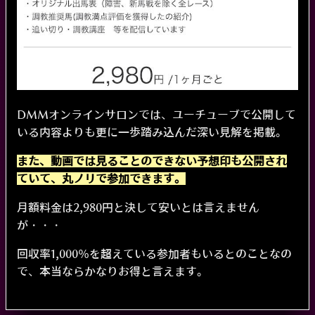
DMMオンラインサロンでは、ユーチューブで公開して
いる内容よりも更に一歩踏み込んだ深い見解を掲載。
また、動画では見ることのできない予想印も公開され
ていて、丸ノリで参加できます。
月額料金は2,980円と決して安いとは言えません
が・・・
回収率1,000％を超えている参加者もいるとのことなの
で、本当ならかなりお得と言えます。