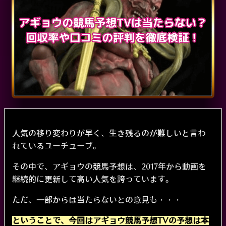
人気の移り変わりが早く、生き残るのが難しいと言わ
れているユーチューブ。
その中で、アギョウの競馬予想は、2017年から動画を
継続的に更新して高い人気を誇っています。
ただ、一部からは当たらないとの意見も・・・
ということで、
今回はアギョウ競馬予想TVの予想は本