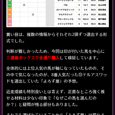
2026/05/09/ 東京
10,000
0
-10,000
円
円
円
2026/05/09/ 東京
4,000
30,300
+26,300
円
円
円
2026/05/03/ 京都
4,000
0
-4,000
円
円
円
2026/05/03/ 京都
4,000
0
-4,000
円
円
円
2026/05/03/ 京都
4,000
0
-4,000
買い目は、複数の情報からそれぞれ2頭ずつ選出する形
円
円
円
式でした。
2026/05/03/ 京都
4,000
0
-4,000
円
円
円
2026/05/02/ 京都
4,000
8,600
+4,600
円
円
円
判断が難しかったため、今回は印が付いた馬を中心に
2026/05/02/ 京都
20,000
26,800
+6,800
円
円
円
三連複ボックスで全通り購入
して検証しています。
2026/05/02/ 京都
4,000
0
-4,000
円
円
円
全体的には上位人気の馬が軸になっていたものの、そ
2026/05/02/ 京都
1,000
7,300
+6,300
円
円
円
の中で気になったのが、8番人気だった⑬テルアスワッ
2026/04/26/ 東京
20,000
29,200
+9,200
円
円
円
ドを選出していた「よろず屋」の予想。
2026/04/26/ 東京
10,000
0
-10,000
円
円
円
近走成績も特別良いとは言えず、正直なところ強く推
2026/04/26/ 東京
4,000
0
-4,000
円
円
円
せる材料は少ない印象で「なぜこの馬を選んだの
2026/04/26/ 東京
4,000
0
-4,000
円
円
円
か？」と疑問が残る部分もありました。
2026/04/26/ 東京
10,000
417,400
+407,400
円
円
円