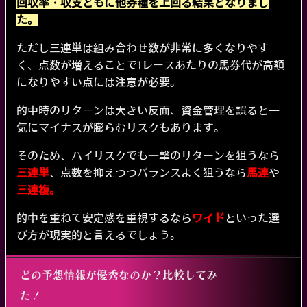
回収率・収支ともに他券種を上回る結果となりまし
た。
ただし三連単は組み合わせ数が非常に多くなりやす
く、点数が増えることで1レースあたりの馬券代が高額
になりやすい点には注意が必要。
的中時のリターンは大きい反面、資金管理を誤ると一
気にマイナスが膨らむリスクもあります。
そのため、ハイリスクでも一撃のリターンを狙うなら
三連単
、点数を抑えつつバランスよく狙うなら
馬連
や
三連複。
的中を重ねて安定感を重視するなら
ワイド
といった選
び方が現実的と言えるでしょう。
どの予想情報が優秀なのか？比較してみ
た！