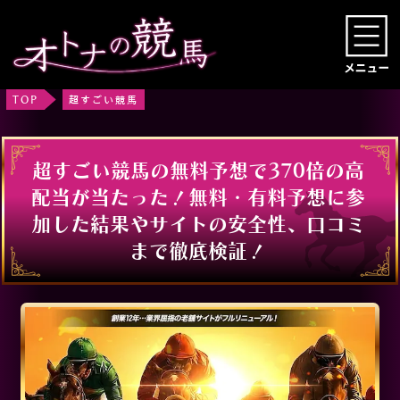
TOP
超すごい競馬
超すごい競馬の無料予想で370倍の高
配当が当たった！無料・有料予想に参
加した結果やサイトの安全性、口コミ
まで徹底検証！