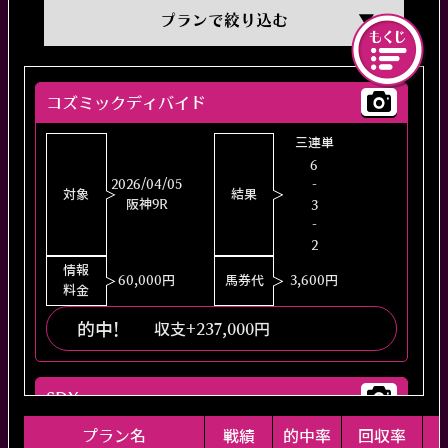
コズミックディバイド
三連単
6
2026/04/05
-
対象
結果
阪神9R
3
-
2
情報
60,000円
馬券代
3,600円
料金
的中!
収支
+237,000
円
SDX
プラン名
戦績
的中率
回収率
三連単