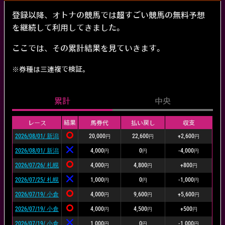
登録以降、オトナの競馬では超すごい競馬の無料予想
を継続して利用してきました。
ここでは、その累計結果を見ていきます。
※券種は三連複で検証。
累計
中央
レース
結果
馬券代
払い戻し
収支
2026/08/01/ 新潟
20,000
22,600
+2,600
円
円
円
2026/08/01/ 新潟
4,000
0
-4,000
円
円
円
2026/07/26/ 札幌
4,000
4,800
+800
円
円
円
2026/07/25/ 札幌
1,000
0
-1,000
円
円
円
2026/07/19/ 小倉
4,000
9,600
+5,600
円
円
円
2026/07/19/ 小倉
4,000
4,500
+500
円
円
円
2026/07/19/ 小倉
1,000
0
-1,000
円
円
円