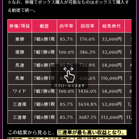
※なお、券種でボックス購入が可能なものはボックスで購入す
る前提で統一。
券種/項目
戦歴
的中率
回収率
総馬券代
総
単勝
7戦6勝1敗
85.7%
170.0%
32,000円
54
複勝
7戦7勝0敗
100.0%
386.3%
32,000円
123
馬連
7戦6勝1敗
85.7%
726.9%
58,000円
421
馬単
7戦6勝1敗
85.7%
656.6%
116,000円
761
スクロールできます
ワイド
7戦7勝0敗
100.0%
1436.0%
58,000円
832
三連複
7戦6勝1敗
85.7%
3634.8%
52,000円
1,89
三連単
7戦6勝1敗
85.7%
3687.1%
312,000円
11,5
この結果から見ると、
三連単が最も高い収益となり、