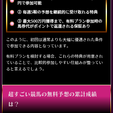
円で参加可能
② 毎週5鞍の予想を継続的に受け取れる特典
③ 最大500万円獲得まで、有料プラン参加時の
馬券代がポイントで返還される保証あり
このように、初回は通常よりも大幅に優遇された条件
で参加できる内容となっています。
有料プランを検討する場合、これらの特典が用意され
ていることで、比較的参加しやすい仕組みが整ってい
ると言えるでしょう。
超すごい競馬の無料予想の累計成績
は？