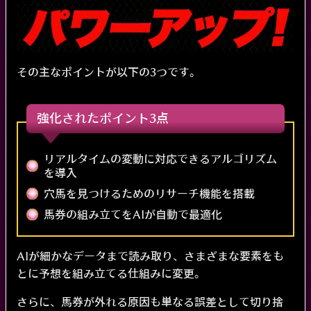
その主なポイントが以下の3つです。
強化されたポイント3点
リアルタイムの変動に対応できるアルゴリズム
を導入
穴馬を見つけるためのリサーチ機能を搭載
馬券の組み立てをAIが自動で最適化
AIが細かなデータまで読み取り、さまざまな要素をも
とに予想を組み立てる仕組みに変更。
さらに、馬券が外れる原因も単なる誤差として切り捨