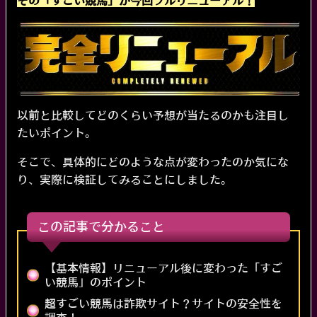
その「すごい競馬」が今回フルリニューアル！
以前と比較してどのくらい予想が当たるのかも注目し
たいポイント。
そこで、具体的にどのような点が変わったのか気にな
り、実際に検証してみることにしました。
この記事で分かること
【基本情報】リニューアル後に変わった「すご
い競馬」のポイント
超すごい競馬は詐欺サイト？サイトの安全性を