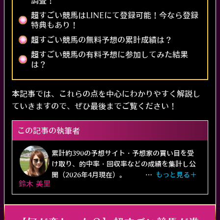
調査！
超すごい競馬はLINEにて登録可能！今なら登録
特典もあり！
超すごい競馬の無料予想の累計成績は？
超すごい競馬の有料予想に参加してみた結果
は？
本記事では、これらの点を中心にわかりやすく解説し
ていきますので、ぜひ最後までご覧ください！
この記事の執筆者
累計約390の予想サイト・予想家の買い目を受
け取り、的中率・回収率などの成績を集計し公
開（2026年4月現在）。
…
鈴木 美里
特に無料予想に重きを置いており、検証数は業
界でも有数の規模です！（当サイト調べ）
検証は「提示された買い目どおりに購入、結果
を記録・集計する」運用を基本とし、内容は検