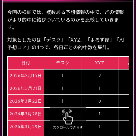
今回の検証では、複数ある予想情報の中で、どの情報
がより的中に結びついているのかを比較していきま
す。
対象としたのは「デスク」「XYZ」「よろず屋」「AI
予想コア」の4つで、各日ごとの的中数を集計。
日付
デスク
XYZ
よ
2026年3月15日
1
2
2026年3月21日
1
1
2026年3月22日
1
0
2026年3月28日
2
1
2026年3月29日
2
1
スクロールできます