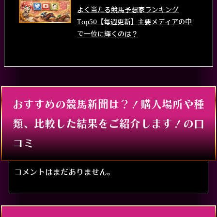
よく当たる競馬予想家ランキング
Top50【毎週更新】主要メディアの中
で一位に輝くのは？
おすすめの競馬新聞は？！購入場所や種
類、比較した結果をご紹介します！の口
コミ
コメントはまだありません。