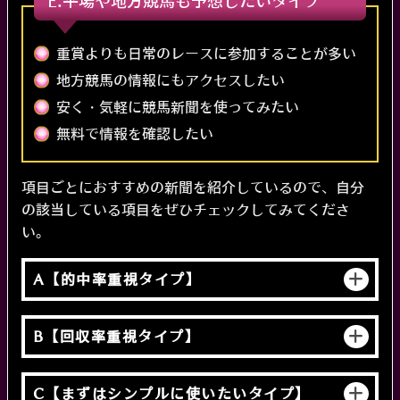
E:平場や地方競馬も予想したいタイプ
重賞よりも日常のレースに参加することが多い
地方競馬の情報にもアクセスしたい
安く・気軽に競馬新聞を使ってみたい
無料で情報を確認したい
項目ごとにおすすめの新聞を紹介しているので、自分
の該当している項目をぜひチェックしてみてくださ
い。
A【的中率重視タイプ】
B【回収率重視タイプ】
C【まずはシンプルに使いたいタイプ】