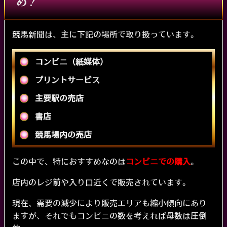
め！
的中率
30％
回収率
86.3％
競馬新聞は、主に下記の場所で取り扱っています。
予想の狙い
本命党
コンビニ（紙媒体）
プリントサービス
主要駅の売店
書店
競馬場内の売店
この中で、特におすすめなのは
コンビニでの購入
。
インターネット上で無料で閲覧可能
店内のレジ前や入り口近くで販売されています。
PDFにダウンロード可能でいつでも見ることが
現在、需要の減少により販売エリアも縮小傾向にあり
できる
ますが、それでもコンビニの数を考えれば母数は圧倒
前走データを中心に情報が豊富