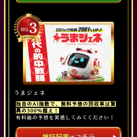
うまジェネ
独自のAI指数で、無料予想の回収率は驚
異の300％超え！
有料級の予想を実感してみてください！
検証記事
コチラ