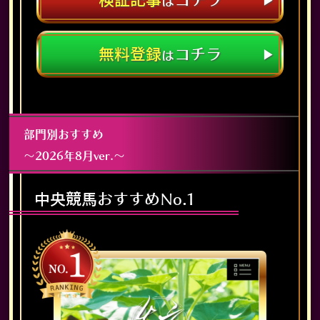
は
無料登録
コチラ
は
部門別おすすめ
〜2026年8月ver.〜
中央競馬おすすめNo.1